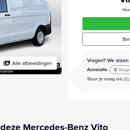
Maan
Ber
Vragen? We staan v
Alle afbeeldingen
Annelotte
Reagee
Stuur je vraag via
Wh
 deze Mercedes-Benz Vito