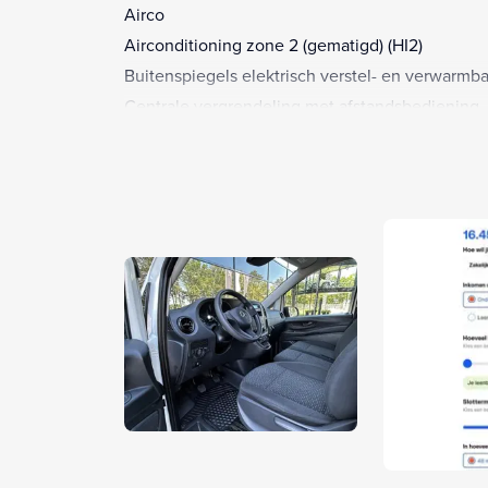
Airco
Airconditioning zone 2 (gematigd) (HI2)
Buitenspiegels elektrisch verstel- en verwarmba
Centrale vergrendeling met afstandsbediening
Digitale radio (E1D)
Elektrische ramen voor
Houten vloer in laadruimte
Houten vloer laadruimte (V43)
Laadruimtebekleding hout (VA2)
Passagiersbank, twee passagiers voor (S23)
Scheidingswand doorlopend (D50)
TEMPMATIK (Airco) (HH9)
Warmtewerend glas (H20)
Adaptieve remlichten (LE1)
Agm (absorption glass mat) accu 12v/95ah (ED4)
Airbag bestuurder