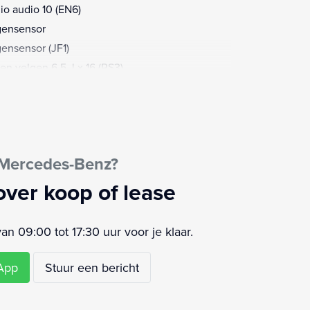
io audio 10 (EN6)
ensensor
ensensor (JF1)
len velgen 6,5 J x 16 (RS3)
ndaard (IG4)
ndaard chassis (CF0)
rt/stop systeem
ur verstelbaar
 Mercedes-Benz?
khaak
senschot volledig
over koop of lease
ekeuring als bedrijfswagen (Z41)
moeidheids herkenning
 09:00 tot 17:30 uur voor je klaar.
mtewerend glas
rij-assistent (E07)
sApp
Stuur een bericht
lbasis 3200 mm, overhang 1010 mm (IN2)
schuifdeur rechts