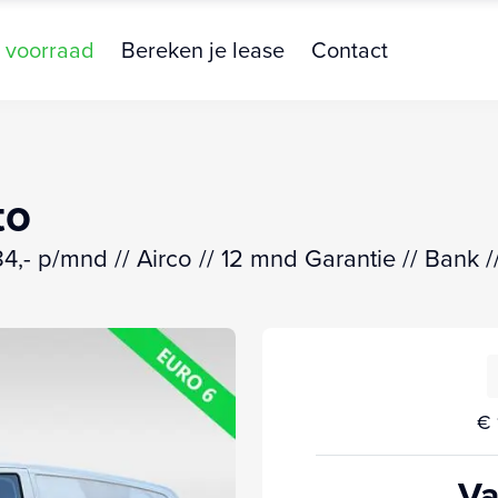
 voorraad
Bereken je lease
Contact
to
4,- p/mnd // Airco // 12 mnd Garantie // Bank /
€ 
Va