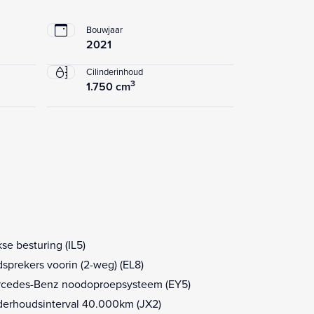
Bouwjaar
2021
Cilinderinhoud
3
1.750 cm
kse besturing (IL5)
dsprekers voorin (2-weg) (EL8)
cedes-Benz noodoproepsysteem (EY5)
erhoudsinterval 40.000km (JX2)