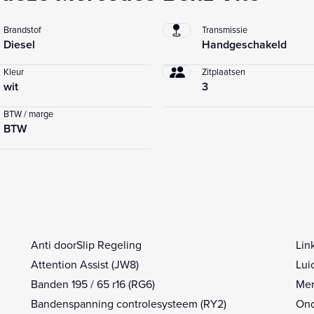
Brandstof
Transmissie
Diesel
Handgeschakeld
Kleur
Zitplaatsen
wit
3
BTW / marge
BTW
Anti doorSlip Regeling
Lin
Attention Assist (JW8)
Lui
Banden 195 / 65 r16 (RG6)
Mer
Bandenspanning controlesysteem (RY2)
Ond