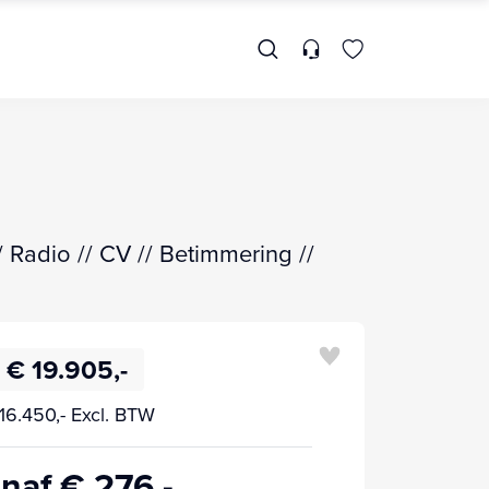
/ Radio // CV // Betimmering //
€ 19.905,-
16.450,- Excl. BTW
naf € 276,-