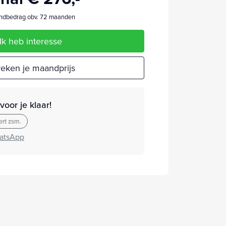
dbedrag obv. 72 maanden
Ik heb interesse
eken je maandprijs
oor je klaar!
rt zsm.
atsApp