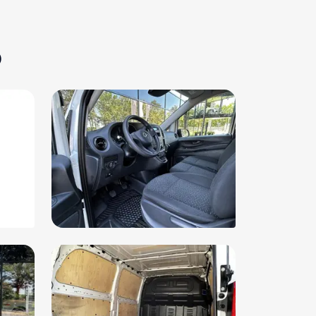
wind assistent
erbanden (RM7)
o