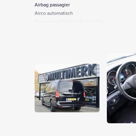
Airbag passagier
Airco automatisch
Airco met elektronische regeling
Alarm klasse 1(startblokkering)
Anti Blokkeer Systeem
Armsteun
Armsteun voor
Audio installatie
Audio installatie premium
Bandenspanningscontrolesysteem
Binnenspiegel automatisch dimmend
Bluetooth
Boordcomputer
Brake Assist System
Buitenspiegel(s) automatisch dimmend
Buitenspiegels elektrisch inklapbaar