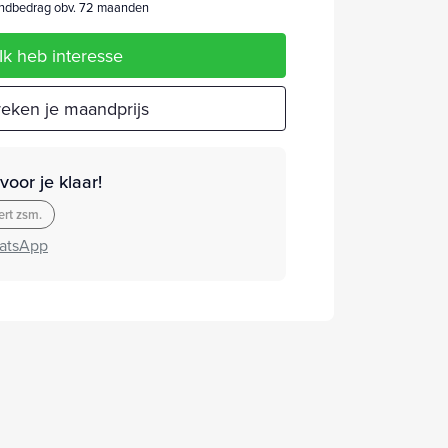
dbedrag obv. 72 maanden
Ik heb interesse
eken je maandprijs
oor je klaar!
rt zsm.
atsApp