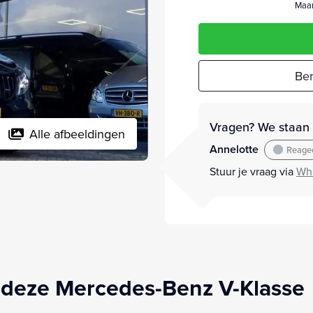
Maan
Ber
Vragen? We staan v
Alle afbeeldingen
Annelotte
Reagee
Stuur je vraag via
Wh
 deze Mercedes-Benz V-Klasse