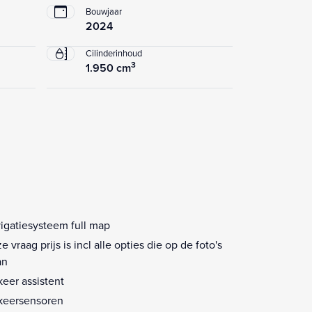
Bouwjaar
2024
Cilinderinhoud
3
1.950 cm
igatiesysteem full map
e vraag prijs is incl alle opties die op de foto's
an
keer assistent
keersensoren