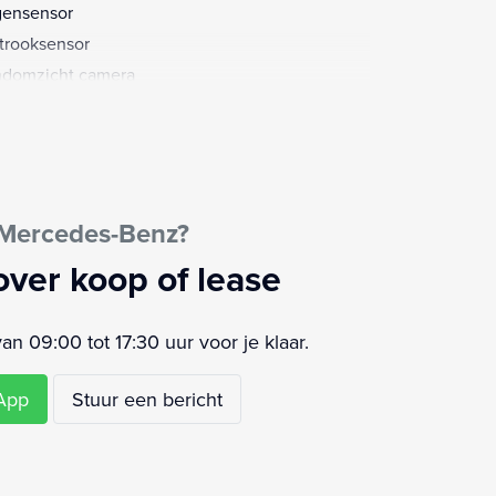
ensensor
strooksensor
domzicht camera
e Bars
elverwarming
urbekrachtiging
ur leder
 Mercedes-Benz?
ur multifunctioneel
ur verstelbaar
over koop of lease
urwiel multifunctioneel
khaak afneembaar
 09:00 tot 17:30 uur voor je klaar.
moeidheids herkenning
rstoelen verwarmd
sApp
Stuur een bericht
mtewerend glas
schuifdeur links
schuifdeur rechts