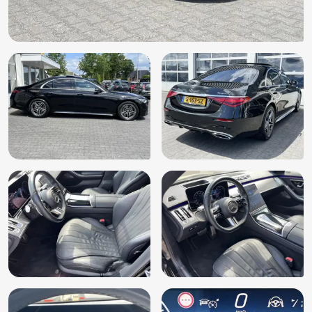
DAB
Dodehoekdetectie met correctie
Draadloze telefoonlader
Electronic climate control
Elektrisch glazen panorama-dak
Elektrisch verstelbare stoel(en) met geheugen
Extra getint glas achter
File assistent
Grootlichtassistent
Head-up display
Houtafwerking interieur
Keyless entry
Keyless start
Koplampen adaptief
Kruisend verkeer detectie
Laser LED koplampen