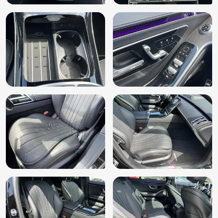
Regensensor
Rijstrooksensor met correctie
Roetfilter
Rondomzicht camera
Sluitbekrachtiging
Sportstuur
Spraakbediening
Stoel ventilatie voor
Stuurkolom elektrisch verstelbaar met geheugen
Stuur multifunctioneel
Stuur nappaleder
Uitparkeer waarschuwing
Uitwijk assistent
Verkeersbord detectie
Vermoeidheids herkenning
Volledig digitaal instrumentenpaneel