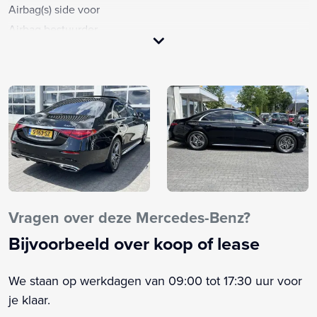
Airbag(s) side voor
Airbag bestuurder
Airbag passagier
Airco met elektronische regeling
Alarm klasse 1(startblokkering)
Alarmsysteem
AMG-styling
AMG pakket
Android Auto
Anti Blokkeer Systeem
Apple CarPlay
Vragen over deze Mercedes-Benz?
Apple Carplay/Android Auto
Bijvoorbeeld over koop of lease
Armsteun
Armsteun achter
We staan op werkdagen van 09:00 tot 17:30 uur voor
Armsteun voor
je klaar.
Audio installatie