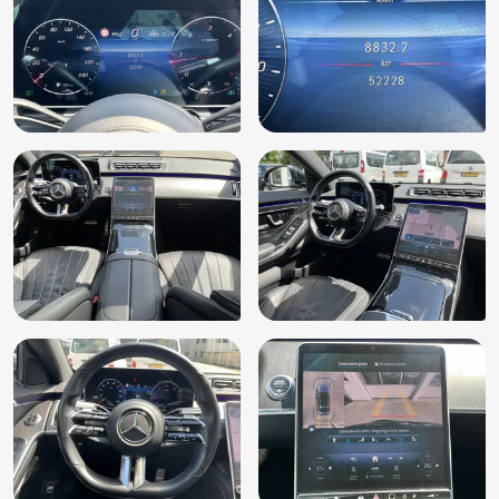
LED achterlichten
LED dagrijverlichting
Lederen bekleding
LED koplampen adaptief
Lichtmetalen velgen 5-spaaks 19"
Luchtvering
Matrix LED koplampen
Metaalkleur
Multimedia-voorbereiding
Multimedia systeem
Navigatie
Navigatiesysteem full map + hard disk
Panoramadak
Parkeer assistent
Parkeersensor voor en achter
Premium-pakket