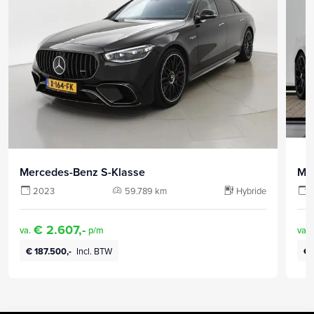
Mercedes-Benz S-Klasse
Me
2023
59.789 km
Hybride
€ 2.607,-
va.
p/m
va.
€ 187.500,-
Incl. BTW
€ 