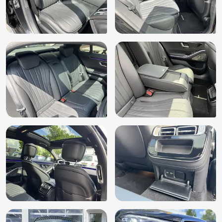
Voorstoel(en) met massagefunctie
Voorstoelen in hoogte verstelbaar
Voorstoelen verwarmd
Warmtewerend glas
WiFi
Zijwind assistent
Zwarte hemelbekleding