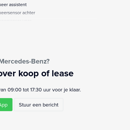
keer assistent
keersensor achter
keersensor voor
ensensor
strooksensor met correctie
domzicht camera
akelpaddles
 Mercedes-Benz?
itbekrachtiging
rdifferentieel
over koop of lease
rtstoelen
t uitlaat
 09:00 tot 17:30 uur voor je klaar.
aakbediening
rt/stop systeem
sApp
Stuur een bericht
el ventilatie voor
urbekrachtiging snelheidsafhankelijk
urkolom elektrisch verstelbaar