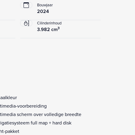
Bouwjaar
2024
Cilinderinhoud
3
3.982 cm
aalkleur
timedia-voorbereiding
timedia scherm over volledige breedte
igatiesysteem full map + hard disk
ht-pakket