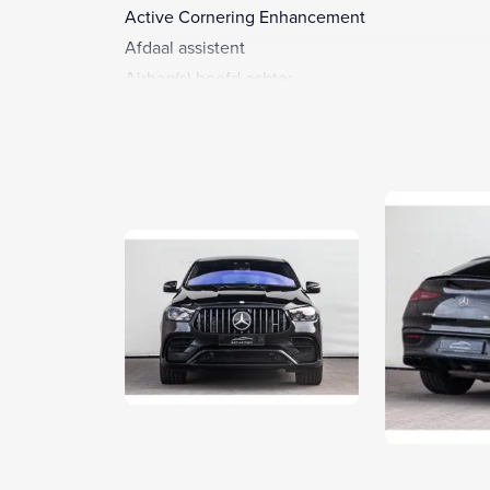
Active Cornering Enhancement
Afdaal assistent
Airbag(s) hoofd achter
Airbag(s) hoofd voor
Airbag(s) knie
Airbag(s) side voor
Airbag bestuurder
Airbag passagier
Airco (automatisch)
Airco separaat achter
Alarm klasse 1(startblokkering)
Alarmsysteem
AMG-styling
Android Auto
Anti Blokkeer Systeem
Anti doorSlip Regeling