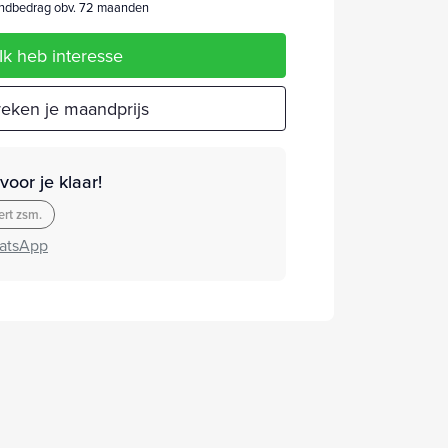
dbedrag obv. 72 maanden
Ik heb interesse
eken je maandprijs
oor je klaar!
rt zsm.
atsApp