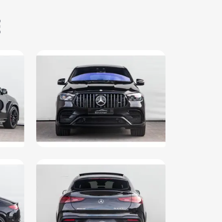
urkolom elektrisch verstelbaar met geheugen
E
ur leder
ur multifunctioneel
ur verwarmd
woofer
eplanken
khaak elektrisch uitklapbaar
wijk assistent
keersbord detectie
moeidheids herkenning
ledig digitaal instrumentenpaneel
rstoel(en) elektrisch verstelbaar
rstoelen met massagefunctie en geventileerd
rstoelen verwarmd
mtewerend glas
i