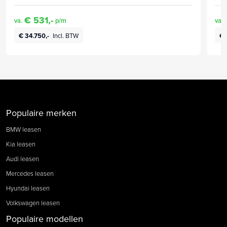
€ 531,-
va.
p/m
va.
€ 34.750,-
Incl. BTW
€ 
Populaire merken
BMW leasen
Kia leasen
Audi leasen
Mercedes leasen
Hyundai leasen
Volkswagen leasen
Populaire modellen