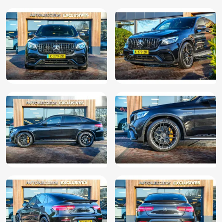
Climate Control
Connected services
Cruise control adaptief met Stop&Go en stuurhulp
DAB+
DAB ontvanger
Dimlichten automatisch
Dodehoek Detectie
Elektrisch bedienbare achterklep
Elektrisch bedienbare achterklep met sensorsturing
Elektrische ramen voor en achter
Elektrisch verstelbare stoel(en) met geheugen
Elektrisch verstelbare voorstoel(en)
Elektronisch Stabiliteits Programma
Extra getint glas
Gelimiteerd slipdifferentieel
Geluid- en warmtewerend glas