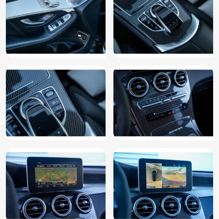
Lederen bekleding
Lederen interieurdelen
Lederen stuurwiel
LED koplampen adaptief
Luchtvering
Multimedia-voorbereiding
Navigatie
Optioneel leverbaar met ruime garantie, onderhoud en inruil
mogelijkheden
Panoramadak
Parkeer assistent
Parkeer pakket
Parkeersensor achter
Parkeersensor voor
Parkeersensor voor en achter
Passagiersairbag