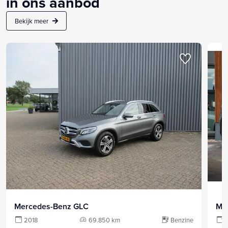
in ons aanbod
Bekijk meer
Mercedes-Benz GLC
Me
2018
69.850 km
Benzine