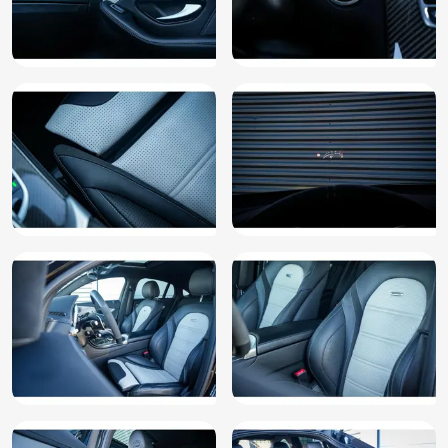
Stuurwiel multifunctioneel
Trekhaak
Trekhaak elektrisch uitklapbaar
Variabele stuuroverbrenging
Vermoeidheids herkenning
Warmtewerend glas
WiFi voorbereiding
Xenon verlichting
Zij airbag(s) achter
Zij airbag(s) voor