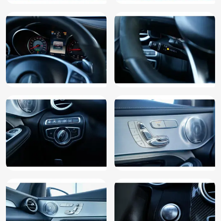
RDW-leges
Regensensor
Rijassistentiepakket
Rijstrooksensor met correctie
Rondomzicht camera
Ruitensproeiers verwarmbaar
Schakelmogelijkheid aan stuurwiel
Schuif/Kantel Dak
Speciale kleur
Spiegel-pakket
Sportonderstel
Sportstoelen
Sportstuur
Spraakbediening
Start/stop systeem
Stoelverwarming