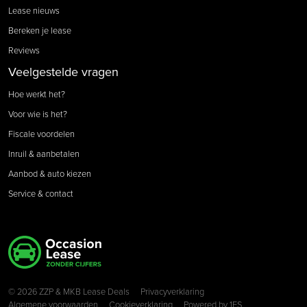
Lease nieuws
Bereken je lease
Reviews
Veelgestelde vragen
Hoe werkt het?
Voor wie is het?
Fiscale voordelen
Inruil & aanbetalen
Aanbod & auto kiezen
Service & contact
Copyright navigation
© 2026 ZZP & MKB Lease Deals
Privacyverklaring
Algemene voorwaarden
Cookieverklaring
Powered by
1FS