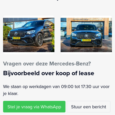
4X4
360 Camera
Achterbank in delen neerklapbaar
Achteropkomend verkeer waarschuwing
Achteruitrijcamera
Adaptief demping systeem
Adaptieve Cruise Control
Airco
Airco separaat achter
Vragen over deze Mercedes-Benz?
Alarm klasse 3
Bijvoorbeeld over koop of lease
Aluminium interieur afwerking
Ambient verlichting
We staan op werkdagen van 09:00 tot 17:30 uur voor
Anti Blokkeer Systeem
je klaar.
Anti doorSlip Regeling
Armsteun achter
Stel je vraag via WhatsApp
Stuur een bericht
Armsteun voor