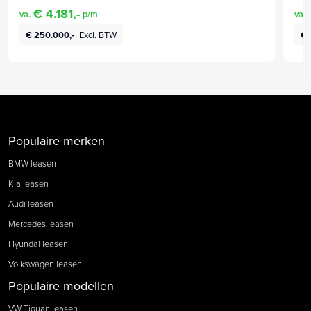
€ 4.181,-
va.
p/m
va.
€ 250.000,-
Excl. BTW
€ 
Populaire merken
BMW leasen
Kia leasen
Audi leasen
Mercedes leasen
Hyundai leasen
Volkswagen leasen
Populaire modellen
VW Tiguan leasen