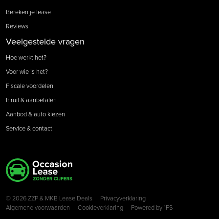
Bereken je lease
Reviews
Veelgestelde vragen
Hoe werkt het?
Voor wie is het?
Fiscale voordelen
Inruil & aanbetalen
Aanbod & auto kiezen
Service & contact
Copyright navigation
© 2026 ZZP & MKB Lease Deals
Privacyverklaring
Algemene voorwaarden
Cookieverklaring
Powered by
1FS