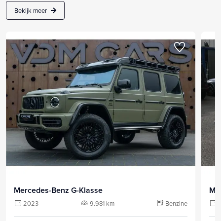
Bekijk meer
Mercedes-Benz G-Klasse
Me
2023
9.981 km
Benzine