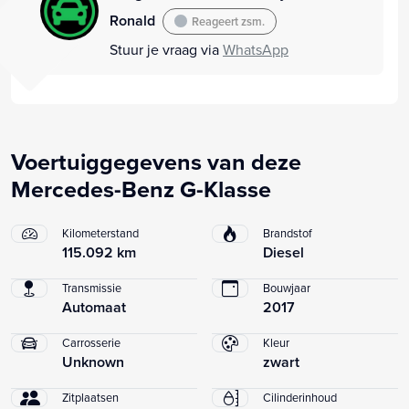
Ronald
Reageert zsm.
Stuur je vraag via
WhatsApp
Voertuiggegevens van deze
Mercedes-Benz G-Klasse
Kilometerstand
Brandstof
115.092 km
Diesel
Transmissie
Bouwjaar
Automaat
2017
Carrosserie
Kleur
Unknown
zwart
Zitplaatsen
Cilinderinhoud