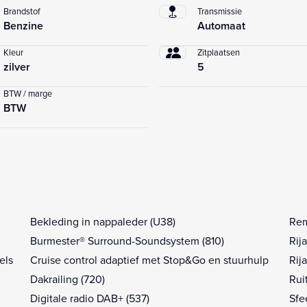
Brandstof
Transmissie
Benzine
Automaat
Kleur
Zitplaatsen
zilver
5
BTW / marge
BTW
Bekleding in nappaleder (U38)
Rem
Burmester® Surround-Soundsystem (810)
Rij
els
Cruise control adaptief met Stop&Go en stuurhulp
Rij
Dakrailing (720)
Rui
Digitale radio DAB+ (537)
Sfe