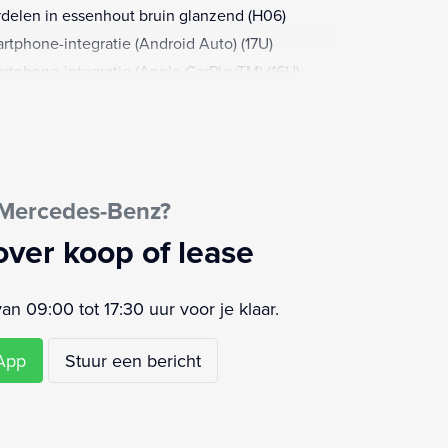
rdelen in essenhout bruin glanzend (H06)
rtphone-integratie (Android Auto) (17U)
rtphone-integratie (Apple CarPlayTM) (16U)
rtphone integratie (14U)
egelpakket (P49)
elverwarming achter (872)
elverwarming voor (873)
 Mercedes-Benz?
efoonintegratie
rmatic automatische airconditioning (580)
over koop of lease
chpad (446)
gebreid automatisch vertrekken in fileverkeer
 09:00 tot 17:30 uur voor je klaar.
3)
wijk assistent
sApp
Stuur een bericht
 adapter kabel (4B8)
ligheidsgordel achter met
delkrachtbegrenzer en softstop (8U7)