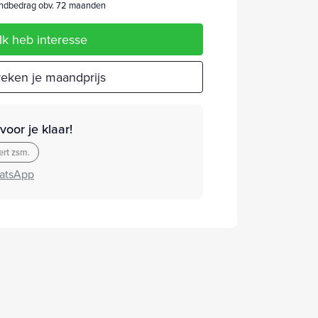
dbedrag obv. 72 maanden
Ik heb interesse
eken je maandprijs
oor je klaar!
rt zsm.
atsApp