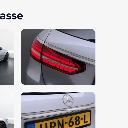
keersbord detectie
keersbordenassistent (513)
lasse
mtewerend, donkergetint glas voor de
terruit en de zijruiten achteraan (840)
sleep- en interieurbeveiliging (882)
eless charging system for mobile devices in the
t (897)