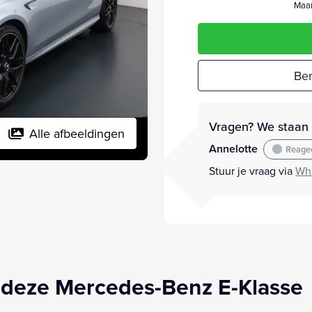
Maan
Ber
Vragen? We staan v
Alle afbeeldingen
Annelotte
Reagee
Stuur je vraag via
Wh
 deze Mercedes-Benz E-Klasse