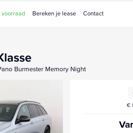
 voorraad
Bereken je lease
Contact
Klasse
Pano Burmester Memory Night
€ 
Van