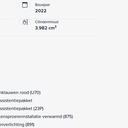
Bouwjaar
2022
Cilinderinhoud
3
3.982 cm
klauwen rood (U70)
assistentiepakket
assistentiepakket (23P)
tensproeierinstallatie verwarmd (875)
erverlichting (891)