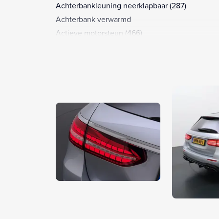
Achterbankleuning neerklapbaar (287)
Achterbank verwarmd
Actieve motorsteun (466)
Active Speed Limit Assist (546)
Active Steering Assist (266)
Adaptief dempingssysteem (99B)
Adaptieve grootlichtassistent (608)
AMG-specific radiator grille, darkened (5U6)
AMG-styling
AMG Driver’s pakket (250)
AMG High Performance remsysteem (3U0 )
AMG Nightpakket (P60)
AMG Performance-stoelenpakket High-End (PBZ
AMG Performance sportstoelen (555)
AMG Performance stuurwiel in Nappa leder /
microvezel MICROCUT (L6K)