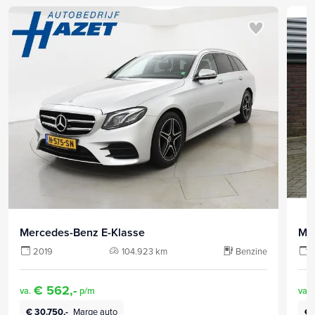
Mercedes-Benz E-Klasse
Me
2019
104.923 km
Benzine
€ 562,-
va.
p/m
va.
€ 30.750,-
Marge auto
€ 