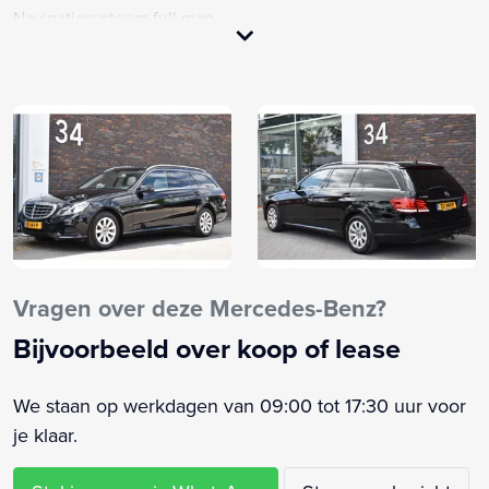
Navigatiesysteem full map
Obsidiaanzwart (197)
Panoramaschuifdak (413)
Achterbank in delen neerklapbaar
Actieve parkeerassistent inclusief PARKTRONIC (235)
Anti Blokkeer Systeem
Anti doorSlip Regeling
Audio installatie
Bandenspanningscontrolesysteem
Bestuurdersairbag
Vragen over deze Mercedes-Benz?
Bluetooth telefoonvoorbereiding
Bijvoorbeeld over koop of lease
Brake Assist System
Buitenspiegels elektrisch verstel- en verwarmbaar
We staan op werkdagen van 09:00 tot 17:30 uur voor
Connected services
je klaar.
Dimlichten automatisch
Elektrisch bedienbare achterklep