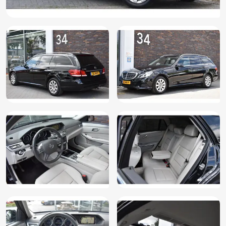
Schakelmogelijkheid aan stuurwiel
Sierdelen aluminium geslepen (739)
Start/stop systeem
Stuurbekrachtiging snelheidsafhankelijk
Stuurwiel multifunctioneel
Variabele stuuroverbrenging
Vermoeidheids herkenning
Warmtewerend glas
Zij airbag(s) voor