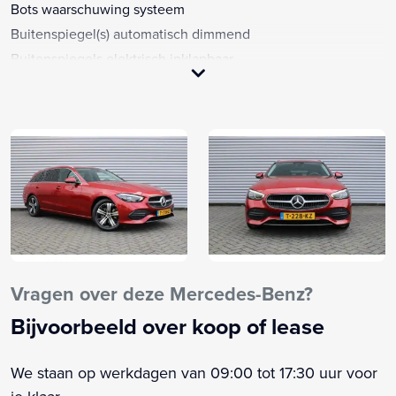
Bots waarschuwing systeem
Buitenspiegel(s) automatisch dimmend
Buitenspiegels elektrisch inklapbaar
Buitenspiegels elektrisch verstel- en verwarmbaar
Centrale deurvergrendeling met afstandsbediening
Connected services
Cruise control
Dakrails
Draadloze telefoonlader
Elektrisch bedienbare achterklep
Elektrische ramen achter
Elektrische ramen voor
Vragen over deze Mercedes-Benz?
Elektronisch Stabiliteits Programma
Bijvoorbeeld over koop of lease
Full-LED koplampen
Keyless start
We staan op werkdagen van 09:00 tot 17:30 uur voor
LED dagrijverlichting