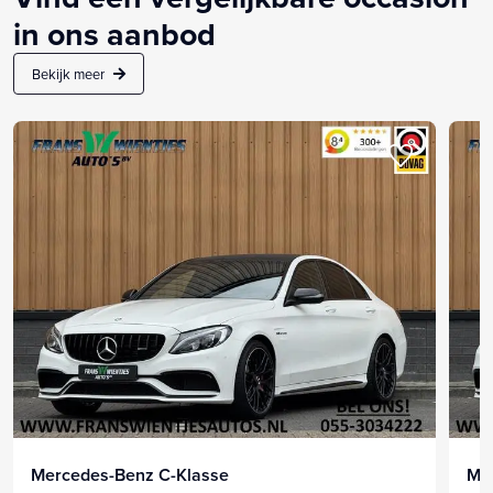
in ons aanbod
Bekijk meer
Mercedes-Benz C-Klasse
Me