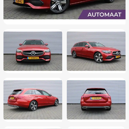
Binnenspiegel automatisch dimmend
Buitenspiegels met verlichting
Centrale airbag voor
DAB ontvanger
Grootlichtassistent
Hoofd airbag(s) achter
Hoofd airbag(s) voor
Lendesteunen (verstelbaar)
Multimedia-voorbereiding
Passagiersairbag
Verkeersbord detectie
Verlaagde carrosserie
Zij airbag(s) voor
Elektrisch verstelbare stoel(en)
Premium Audio Systeem
Extra getint glas