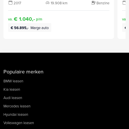
2017
19.908 km
Benzine
€ 1.040,-
va.
p/m
va.
€ 56.895,-
Marge auto
€ 
Populaire merken
BMW leasen
Kia leasen
Audi leasen
Mercedes leasen
Hyundai leasen
Volkswagen leasen