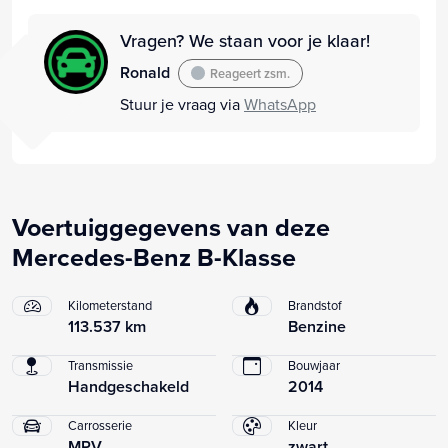
Vragen? We staan voor je klaar!
Ronald
Reageert zsm.
Stuur je vraag via
WhatsApp
Voertuiggegevens van deze
Mercedes-Benz B-Klasse
Kilometerstand
Brandstof
113.537 km
Benzine
Transmissie
Bouwjaar
Handgeschakeld
2014
Carrosserie
Kleur
MPV
zwart