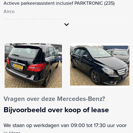
Actieve parkeerassistent inclusief PARKTRONIC (235)
Airco
Alarm klasse 1(startblokkering)
Anti Blokkeer Systeem
Anti doorSlip Regeling
Armsteun achter (400)
Armsteun voor
Audioinstallatie met CD-speler
Autonomous Emergency Braking
Bandenspanningscontrolesysteem
Bestuurdersairbag
Binnen/buitensp. aut. dimmend
Vragen over deze Mercedes-Benz?
Bluetooth telefoonvoorbereiding
Bijvoorbeeld over koop of lease
Boordcomputer
Buitenspiegels elektrisch verstel- en verwarmbaar
We staan op werkdagen van 09:00 tot 17:30 uur voor
Centrale deurvergrendeling met afstandsbediening