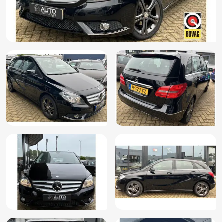
Stuurbekrachtiging
Stuur verstelbaar
Stuurwiel in leder (280)
Stuurwiel multifunctioneel
Vermoeidheids herkenning