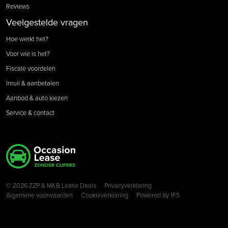
Reviews
Veelgestelde vragen
Hoe werkt het?
Voor wie is het?
Fiscale voordelen
Inruil & aanbetalen
Aanbod & auto kiezen
Service & contact
Copyright navigation
© 2026 ZZP & MKB Lease Deals
Privacyverklaring
Algemene voorwaarden
Cookieverklaring
Powered by
1FS