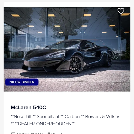
McLaren 540C
**Nose Lift ** Sportuitlaat ** Carbon ** Bowers & Wilkins
** **DEALER ONDERHOUDEN**