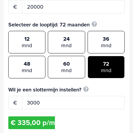
€
Selecteer de looptijd:
72
maanden
12
24
36
mnd
mnd
mnd
48
60
72
mnd
mnd
mnd
Wil je een slottermijn instellen?
€
€ 335,00 p/m