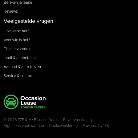
Bereken je lease
Reviews
Veelgestelde vragen
Hoe werkt het?
Voor wie is het?
Fiscale voordelen
Inruil & aanbetalen
Aanbod & auto kiezen
Service & contact
Copyright navigation
© 2026 ZZP & MKB Lease Deals
Privacyverklaring
Algemene voorwaarden
Cookieverklaring
Powered by
1FS