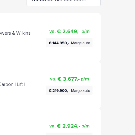
€ 2.649,-
va.
p/m
Bowers & Wilkins
€ 144.950,-
Marge auto
€ 3.677,-
va.
p/m
rbon l Lift l
€ 219.900,-
Marge auto
€ 2.924,-
va.
p/m