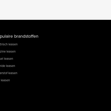
pulaire brandstoffen
trisch leasen
zine leasen
sel leasen
ride leasen
erstof leasen
 leasen