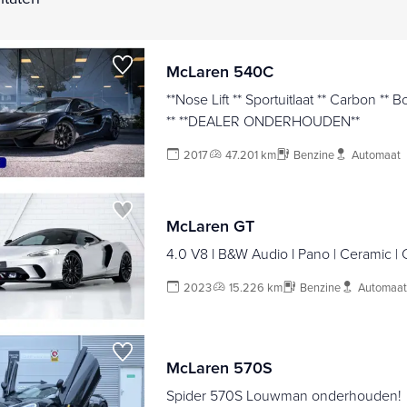
McLaren 540C
**Nose Lift ** Sportuitlaat ** Carbon ** 
** **DEALER ONDERHOUDEN**
2017
47.201 km
Benzine
Automaat
McLaren GT
4.0 V8 l B&W Audio l Pano | Ceramic | Ca
2023
15.226 km
Benzine
Automaat
McLaren 570S
Spider 570S Louwman onderhouden!