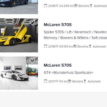
2018
24.299 km
Benzine
Automaat
McLaren 570S
Spider 570S / Lift / Keramisch / Novitec /
Memory / Bowers & Wilkins / Soft close
LoJack Launch Edition Spider
2018
69.100 km
Benzine
Automaat
McLaren 570S
GT4 ~Munsterhuis Sportscars~
2017
50 km
Benzine
Automaat