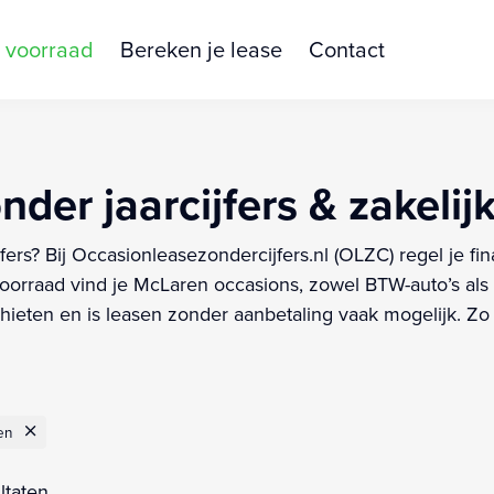
 voorraad
Bereken je lease
Contact
der jaarcijfers & zakelij
fers? Bij Occasionleasezondercijfers.nl (OLZC) regel je f
orraad vind je McLaren occasions, zowel BTW-auto’s als 
eten en is leasen zonder aanbetaling vaak mogelijk. Zo r
en
ltaten