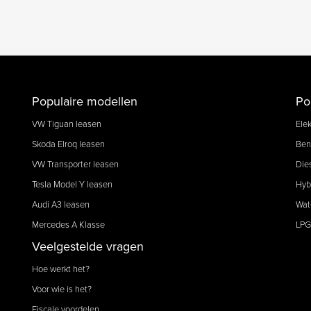
Populaire modellen
Po
VW Tiguan leasen
Elek
Skoda Elroq leasen
Ben
VW Transporter leasen
Die
Tesla Model Y leasen
Hyb
Audi A3 leasen
Wat
Mercedes A Klasse
LPG
Veelgestelde vragen
Hoe werkt het?
Voor wie is het?
Fiscale voordelen