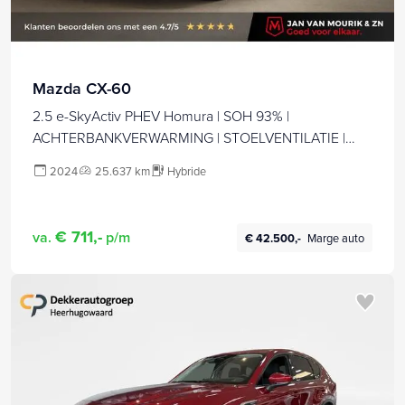
Mazda CX-60
2.5 e-SkyActiv PHEV Homura | SOH 93% |
ACHTERBANKVERWARMING | STOELVENTILATIE |
DRAADLOZE LADER | 360 CAMERA
2024
25.637 km
Hybride
€ 711,-
va.
p/m
€ 42.500,-
Marge auto