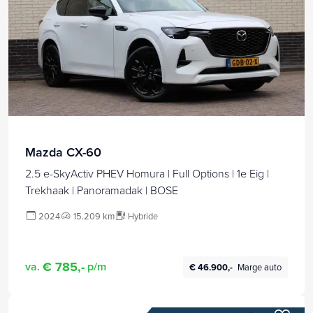
Mazda CX-60
2.5 e-SkyActiv PHEV Homura | Full Options | 1e Eig |
Trekhaak | Panoramadak | BOSE
2024
15.209 km
Hybride
€ 785,-
va.
p/m
€ 46.900,-
Marge auto