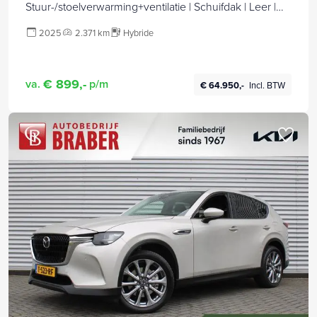
Stuur-/stoelverwarming+ventilatie | Schuifdak | Leer |
HUD | Elek. stuur-/stoelverstelling | Camera rondom |
2025
2.371 km
Hybride
20" LM |
€ 899,-
va.
p/m
€ 64.950,-
Incl. BTW