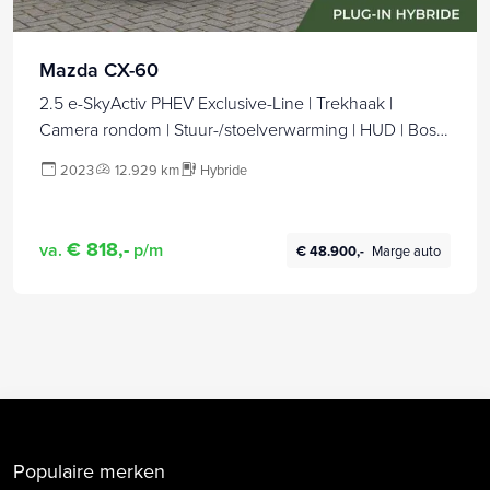
Mazda CX-60
2.5 e-SkyActiv PHEV Exclusive-Line | Trekhaak |
Camera rondom | Stuur-/stoelverwarming | HUD | Bose
audio | 20" LM |
2023
12.929 km
Hybride
€ 818,-
va.
p/m
€ 48.900,-
Marge auto
Populaire merken