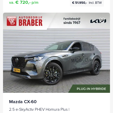
€ 720,-
va.
p/m
€ 51.950,-
Incl. BTW
Mazda CX-60
2.5 e-SkyActiv PHEV Homura Plus |