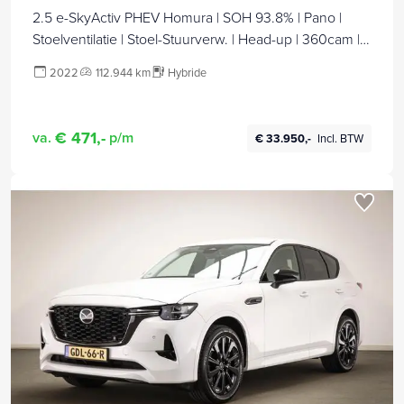
2.5 e-SkyActiv PHEV Homura | SOH 93.8% | Pano |
Stoelventilatie | Stoel-Stuurverw. | Head-up | 360cam |
Bose | Adapt. Cruise
2022
112.944 km
Hybride
€ 471,-
va.
p/m
€ 33.950,-
Incl. BTW