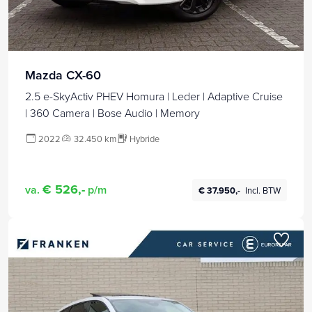
Mazda CX-60
2.5 e-SkyActiv PHEV Homura | Leder | Adaptive Cruise
| 360 Camera | Bose Audio | Memory
2022
32.450 km
Hybride
€ 526,-
va.
p/m
€ 37.950,-
Incl. BTW