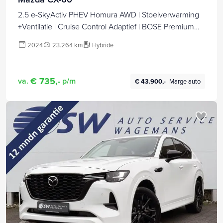
2.5 e-SkyActiv PHEV Homura AWD | Stoelverwarming
+Ventilatie | Cruise Control Adaptief | BOSE Premium
Audio | Adaptieve Koplampen 360 Camera | Electrische
2024
23.264 km
Hybride
Achterklep | Apple Carplay/Android Auto Electrische
Trekhaak |
€ 735,-
va.
p/m
€ 43.900,-
Marge auto