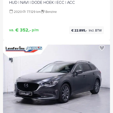
HUD | NAVI | DODE HOEK | ECC | ACC
2020
77.129 km
Benzine
€ 352,-
va.
p/m
€ 22.895,-
Incl. BTW