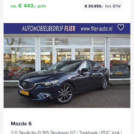
€ 443,-
va.
p/m
€ 30.950,-
Incl. BTW
Mazda 6
2.0 SkyActiv-G 165 Skylease GT | Trekhaak | PDC V+A |