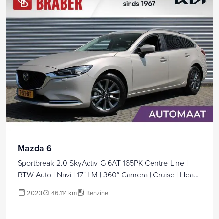
Mazda 6
Sportbreak 2.0 SkyActiv-G 6AT 165PK Centre-Line |
BTW Auto | Navi | 17" LM | 360° Camera | Cruise | Head-
up display | Automaat |
2023
46.114 km
Benzine