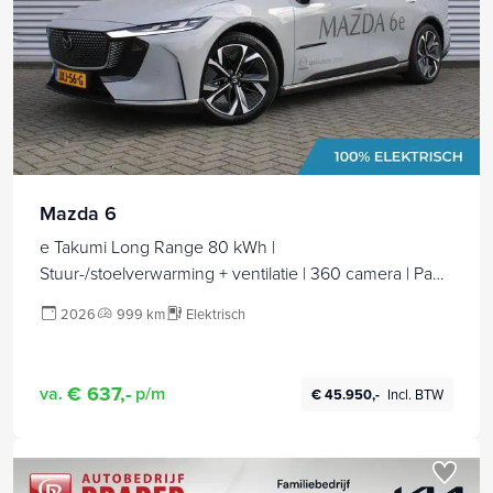
Mazda 6
e Takumi Long Range 80 kWh |
Stuur-/stoelverwarming + ventilatie | 360 camera | Pano
dak | Zwart leer | 19" LM | HUD | LED | Elek. stoelverst. |
2026
999 km
Elektrisch
€ 637,-
va.
p/m
€ 45.950,-
Incl. BTW