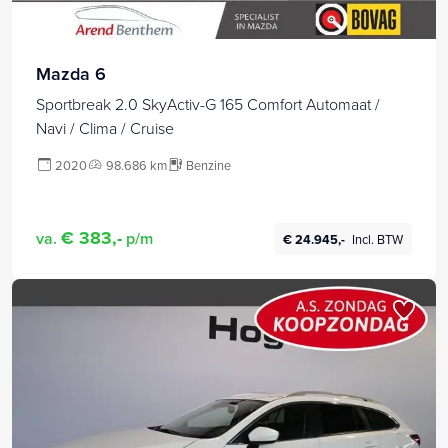
Mazda 6
Sportbreak 2.0 SkyActiv-G 165 Comfort Automaat /
Navi / Clima / Cruise
2020
98.686 km
Benzine
€ 383,-
va.
p/m
€ 24.945,-
Incl. BTW