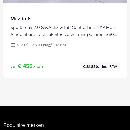
Mazda 6
Sportbreak 2.0 SkyActiv-G 165 Centre-Line NAP HUD
Afneembare trekhaak Stoelverwarming Camera 360
PDC ECC Apple ACC DAB
2023
34.980 km
Benzine
€ 455,-
va.
p/m
€ 31.850,-
Incl. BTW
Populaire merken