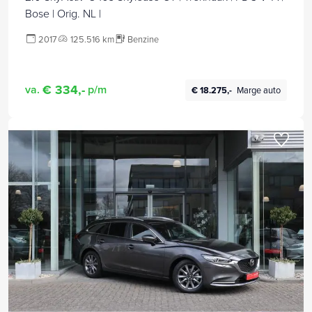
Bose | Orig. NL |
2017
125.516 km
Benzine
€ 334,-
va.
p/m
€ 18.275,-
Marge auto