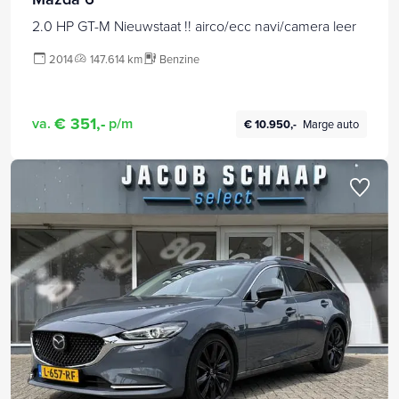
2.0 HP GT-M Nieuwstaat !! airco/ecc navi/camera leer
2014
147.614 km
Benzine
€ 351,-
va.
p/m
€ 10.950,-
Marge auto