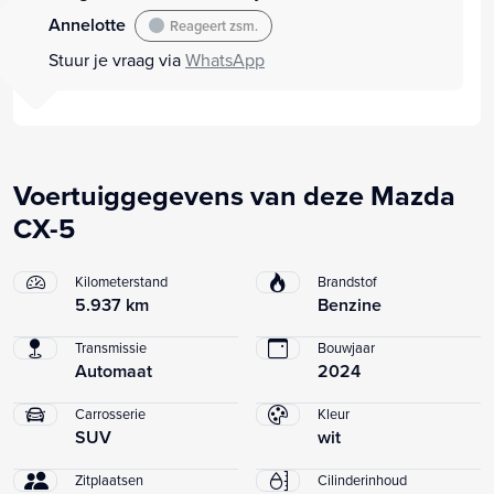
Annelotte
Reageert zsm.
Stuur je vraag via
WhatsApp
Voertuiggegevens van deze Mazda
CX-5
Kilometerstand
Brandstof
5.937 km
Benzine
Transmissie
Bouwjaar
Automaat
2024
Carrosserie
Kleur
SUV
wit
Zitplaatsen
Cilinderinhoud