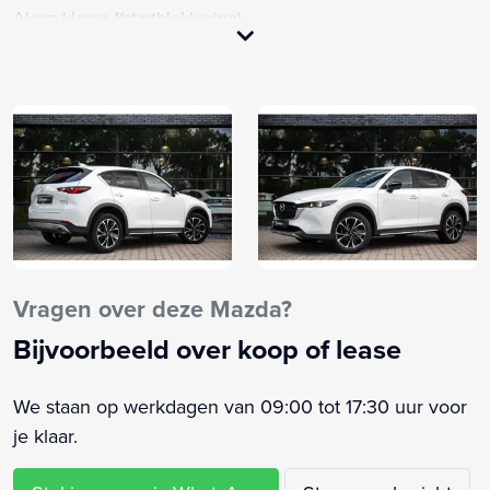
Alarm klasse 1(startblokkering)
Anti Blokkeer Systeem
Anti doorSlip Regeling
Apple Carplay/Android Auto
Armsteun achter
Armsteun voor
Autonomous Emergency Braking
Bandenspanningscontrolesysteem
Bestuurdersstoel in hoogte verstelbaar
Binnenspiegel automatisch dimmend
Vragen over deze Mazda?
Bluetooth
Bijvoorbeeld over koop of lease
Boordcomputer
Bots waarschuwing systeem
We staan op werkdagen van 09:00 tot 17:30 uur voor
Brake Assist System
je klaar.
Buitenspiegels elektrisch inklapbaar
Buitenspiegels elektrisch verstelbaar