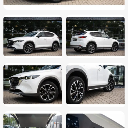
Grootlichtassistent
Head-up display
Hill hold functie
ISOFIX
Keyless entry
Keyless start
Koplampen adaptief
Koplampreiniging
Lane assist
LED achterlichten
LED dagrijverlichting
Lederen stuurwiel en versnellingspook
LED koplampen
Lendesteunen (verstelbaar)
Lichtmetalen velgen
Multimedia-voorbereiding