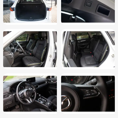
Multimedia scherm middel
Parkeersensor voor en achter
Passagiersstoel in hoogte verstelbaar
Radio
Regensensor
Rijstrooksensor met correctie
Rondomzicht camera
Ruitensproeiers/wisserbladen verwarmbaar
Spraakbediening
Start/stop systeem
Stuur multifunctioneel
Stuur verstelbaar
Stuur verwarmd
Stuurwiel verwarmd
Uitparkeer waarschuwing
Verkeersbord detectie