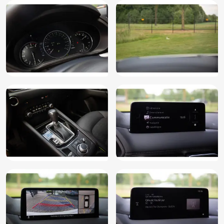
Vermoeidheids herkenning
Voorstoelen verwarmd
Centrale deurvergrendeling met afstandsbediening
Achteruitrijcamera
Sportstoelen
360 graden camera