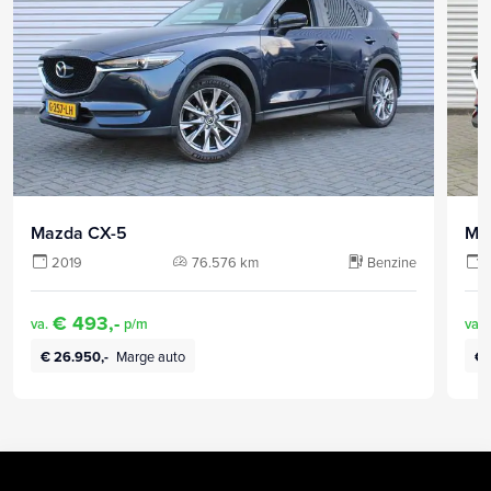
Mazda CX-5
Ma
2019
76.576 km
Benzine
€ 493,-
va.
p/m
va.
€ 26.950,-
Marge auto
€ 