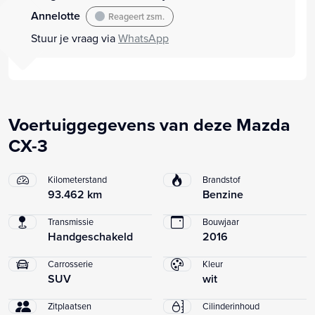
Annelotte
Reageert zsm.
Stuur je vraag via
WhatsApp
Voertuiggegevens van deze Mazda
CX-3
Kilometerstand
Brandstof
93.462 km
Benzine
Transmissie
Bouwjaar
Handgeschakeld
2016
Carrosserie
Kleur
SUV
wit
Zitplaatsen
Cilinderinhoud