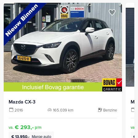
Mazda CX-3
Ma
2016
165.039 km
Benzine
€ 293,-
va.
p/m
va.
€ 13.950,-
Marge auto
€ 