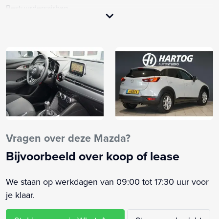
Bestuurdersairbag
Bestuurdersstoel in hoogte verstelbaar
Boordcomputer
Buitenspiegels elektrisch verstelbaar
Centrale deurvergrendeling met afstandsbediening
Dakspoiler
Elektrische ramen voor en achter
Elektronische remkrachtverdeling
Hill hold functie
Hoofd airbag(s) achter
Vragen over deze Mazda?
Hoofd airbag(s) voor
Bijvoorbeeld over koop of lease
Multimedia-voorbereiding
Passagiersairbag
We staan op werkdagen van 09:00 tot 17:30 uur voor
Radio
je klaar.
Start/stop systeem
Stuur verstelbaar