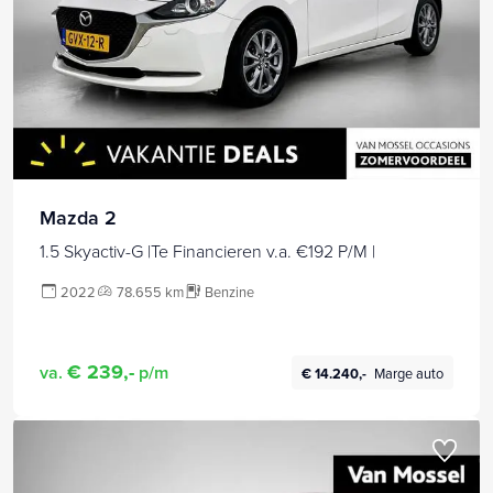
Mazda 2
1.5 Skyactiv-G |Te Financieren v.a. €192 P/M |
2022
78.655 km
Benzine
€ 239,-
va.
p/m
€ 14.240,-
Marge auto