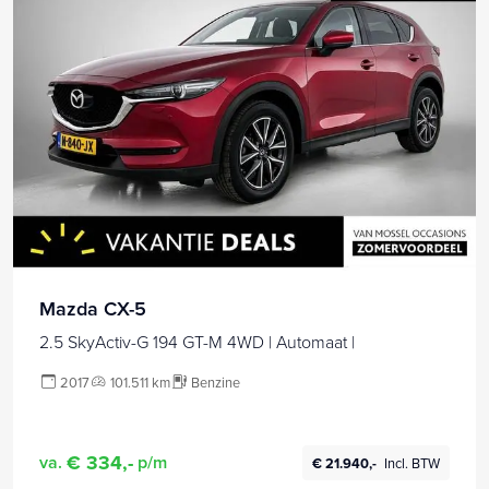
Mazda CX-5
2.5 SkyActiv-G 194 GT-M 4WD | Automaat |
2017
101.511 km
Benzine
€ 334,-
va.
p/m
€ 21.940,-
Incl. BTW