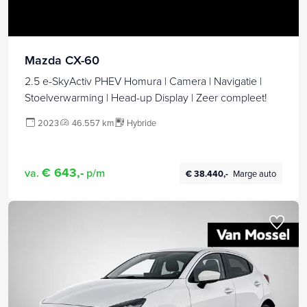
Mazda CX-60
2.5 e-SkyActiv PHEV Homura | Camera | Navigatie |
Stoelverwarming | Head-up Display | Zeer compleet!
2023
46.557 km
Hybride
€ 643,-
va.
p/m
€ 38.440,-
Marge auto