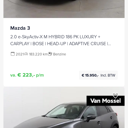
Mazda 3
2.0 e-SkyActiv-X M HYBRID 186 PK LUXURY +
CARPLAY | BOSE | HEAD-UP | ADAPTIVE CRUISE |
MEMORY | STOEL/STUURVERW.
2021
183.220 km
Benzine
€ 223,-
va.
p/m
€ 15.950,-
Incl. BTW