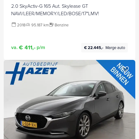
2.0 SkyActiv-G 165 Aut. Skylease GT
NAVI/LEER/MEMORY/LED/BOSE/17"LMV!
2018
95.187 km
Benzine
€ 411,-
va.
p/m
€ 22.445,-
Marge auto