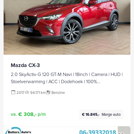
Mazda CX-3
2.0 SkyActiv-G 120 GT-M Navi | 18inch | Camera | HUD |
Stoelverwarming | ACC | Dodehoek | 100%
Onderhouden!
2017
94.171 km
Benzine
€ 308,-
va.
p/m
€ 16.845,-
Marge auto