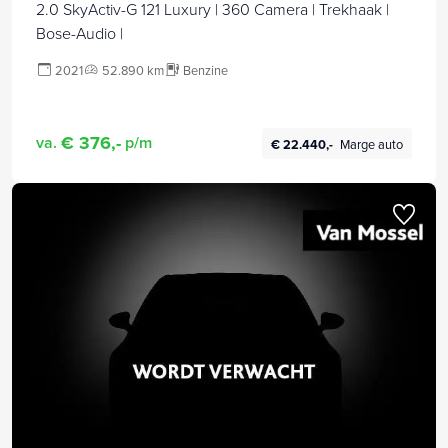
2.0 SkyActiv-G 121 Luxury | 360 Camera | Trekhaak |
Bose-Audio |
2021
52.890 km
Benzine
€ 376,-
va.
p/m
€ 22.440,-
Marge auto