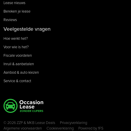
Lease nieuws
Bereken je lease
Reviews
Veelgestelde vragen
Hoe werkt het?
Voor wie is het?
Fiscale voordelen
Inruil & aanbetalen
Aanbod & auto kiezen
Service & contact
Copyright navigation
© 2026 ZZP & MKB Lease Deals
Privacyverklaring
Algemene voorwaarden
Cookieverklaring
Powered by
1FS