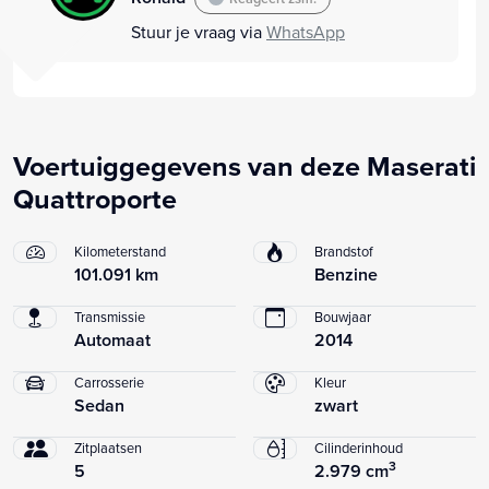
Stuur je vraag via
WhatsApp
Voertuiggegevens van deze Maserati
Quattroporte
Kilometerstand
Brandstof
101.091 km
Benzine
Transmissie
Bouwjaar
Automaat
2014
Carrosserie
Kleur
Sedan
zwart
Zitplaatsen
Cilinderinhoud
3
5
2.979 cm