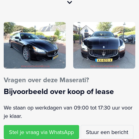
Schakelmogelijkheid aan stuurwiel
Schakelpaddles
Schuif-/kanteldak
Sport uitlaat
Airbag(s) side voor
Airbag bestuurder
Airbag passagier
Alarm klasse 1(startblokkering)
Anti Blokkeer Systeem
Vragen over deze Maserati?
Audio installatie
Bijvoorbeeld over koop of lease
Audio installatie high end
Bluetooth telefoonvoorbereiding
We staan op werkdagen van 09:00 tot 17:30 uur voor
Buitenspiegels elektrisch verstelbaar
je klaar.
Buitenspiegels verwarmbaar
Bumpers in carrosseriekleur
Stel je vraag via WhatsApp
Stuur een bericht
Carkit