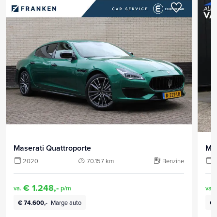
Maserati Quattroporte
Mas
2020
70.157 km
Benzine
€ 1.248,-
va.
p/m
va.
€ 74.600,-
Marge auto
€ 