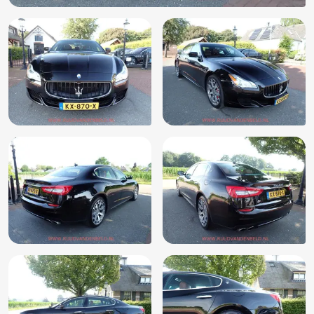
Parkeersensor voor en achter
Radiovoorbereiding
Stuur leder
Stuur multifunctioneel
Stuurwiel multifunctioneel
Uitlaat sierstuk