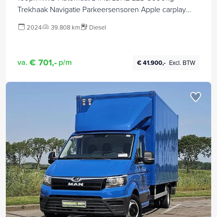
Trekhaak Navigatie Parkeersensoren Apple carplay
Stoelverwarming Cruise control
2024
39.808 km
Diesel
€ 701,-
va.
p/m
€ 41.900,-
Excl. BTW