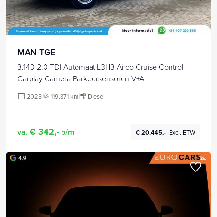
MAN TGE
3.140 2.0 TDI Automaat L3H3 Airco Cruise Control
Carplay Camera Parkeersensoren V+A
2023
119.871 km
Diesel
€ 342,-
va.
p/m
€ 20.445,-
Excl. BTW