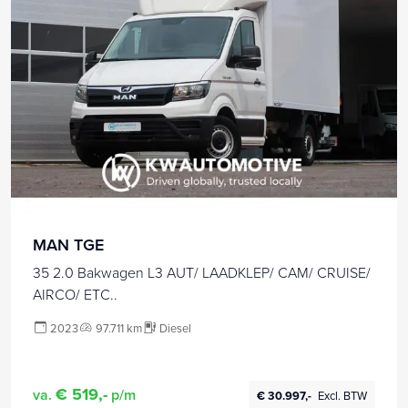
MAN TGE
35 2.0 Bakwagen L3 AUT/ LAADKLEP/ CAM/ CRUISE/
AIRCO/ ETC..
2023
97.711 km
Diesel
€ 519,-
va.
p/m
€ 30.997,-
Excl. BTW