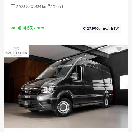
2023
31.434 km
Diesel
€ 467,-
va.
p/m
€ 27.900,-
Excl. BTW