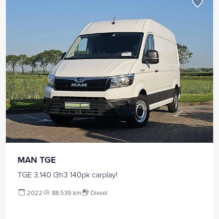
MAN TGE
TGE 3.140 l3h3 140pk carplay!
2022
88.539 km
Diesel