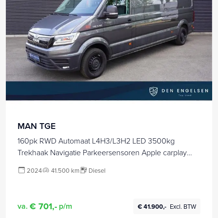
MAN TGE
160pk RWD Automaat L4H3/L3H2 LED 3500kg
Trekhaak Navigatie Parkeersensoren Apple carplay
Stoelverwarming Cruise control
2024
41.500 km
Diesel
€ 701,-
va.
p/m
€ 41.900,-
Excl. BTW