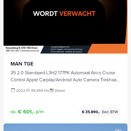
MAN TGE
35 2.0 Standaard L3H2 177PK Automaat Airco Cruise
Control Apple Carplay/Android Auto Camera Trekhaak
Dubbele Schuifdeur Stoelverwarming +
2022
99.459 km
Diesel
stuurverwarming
€ 601,-
va.
p/m
€ 35.890,-
Excl. BTW