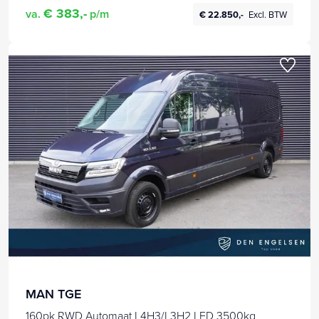
€ 383,-
va.
p/m
€ 22.850,-
Excl. BTW
MAN TGE
160pk RWD Automaat L4H3/L3H2 LED 3500kg