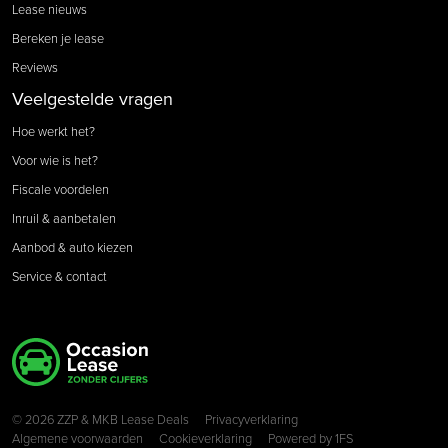
Lease nieuws
Bereken je lease
Reviews
Veelgestelde vragen
Hoe werkt het?
Voor wie is het?
Fiscale voordelen
Inruil & aanbetalen
Aanbod & auto kiezen
Service & contact
Copyright navigation
© 2026 ZZP & MKB Lease Deals
Privacyverklaring
Algemene voorwaarden
Cookieverklaring
Powered by
1FS