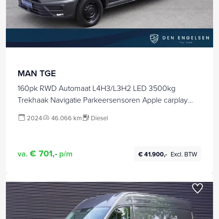
MAN TGE
160pk RWD Automaat L4H3/L3H2 LED 3500kg
Trekhaak Navigatie Parkeersensoren Apple carplay
Stoelverwarming Cruise control
2024
46.066 km
Diesel
€ 701,-
va.
p/m
€ 41.900,-
Excl. BTW