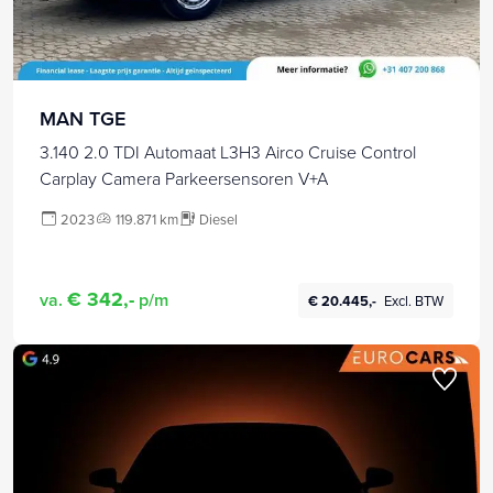
MAN TGE
3.140 2.0 TDI Automaat L3H3 Airco Cruise Control
Carplay Camera Parkeersensoren V+A
2023
119.871 km
Diesel
€ 342,-
va.
p/m
€ 20.445,-
Excl. BTW