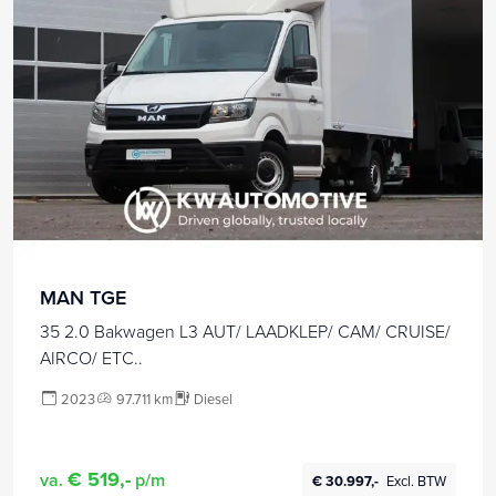
MAN TGE
35 2.0 Bakwagen L3 AUT/ LAADKLEP/ CAM/ CRUISE/
AIRCO/ ETC..
2023
97.711 km
Diesel
€ 519,-
va.
p/m
€ 30.997,-
Excl. BTW