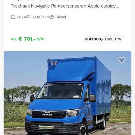
Trekhaak Navigatie Parkeersensoren Apple carplay
Stoelverwarming Cruise control
2024
39.808 km
Diesel
€ 701,-
va.
p/m
€ 41.900,-
Excl. BTW