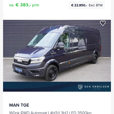
€ 383,-
va.
p/m
€ 22.850,-
Excl. BTW
MAN TGE
160pk RWD Automaat L4H3/L3H2 LED 3500kg