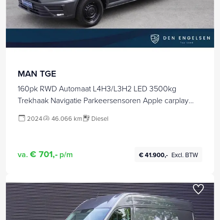
MAN TGE
160pk RWD Automaat L4H3/L3H2 LED 3500kg
Trekhaak Navigatie Parkeersensoren Apple carplay
Stoelverwarming Cruise control
2024
46.066 km
Diesel
€ 701,-
va.
p/m
€ 41.900,-
Excl. BTW