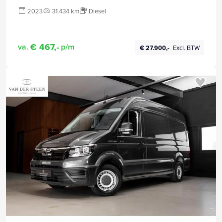
2023
31.434 km
Diesel
€ 467,-
va.
p/m
€ 27.900,-
Excl. BTW