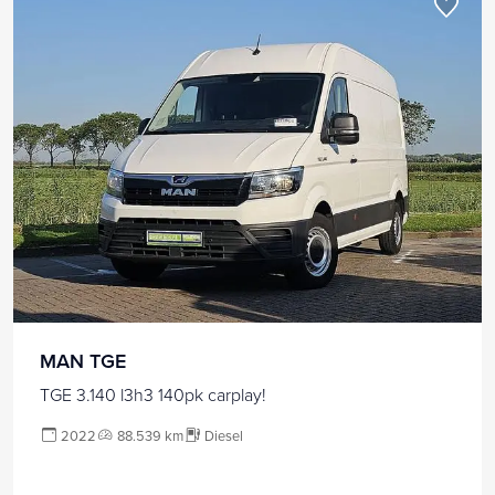
MAN TGE
TGE 3.140 l3h3 140pk carplay!
2022
88.539 km
Diesel