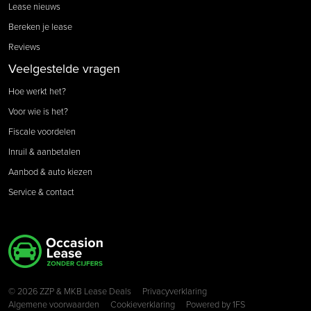
Lease nieuws
Bereken je lease
Reviews
Veelgestelde vragen
Hoe werkt het?
Voor wie is het?
Fiscale voordelen
Inruil & aanbetalen
Aanbod & auto kiezen
Service & contact
Copyright navigation
© 2026 ZZP & MKB Lease Deals
Privacyverklaring
Algemene voorwaarden
Cookieverklaring
Powered by
1FS