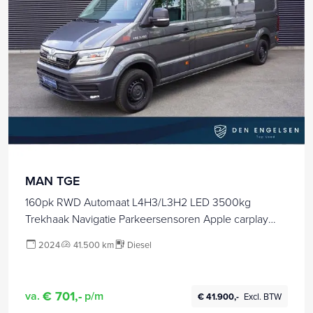
MAN TGE
160pk RWD Automaat L4H3/L3H2 LED 3500kg
Trekhaak Navigatie Parkeersensoren Apple carplay
Stoelverwarming Cruise control
2024
41.500 km
Diesel
€ 701,-
va.
p/m
€ 41.900,-
Excl. BTW