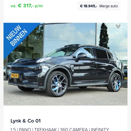
€ 317,-
va.
p/m
€ 18.945,-
Marge auto
Lynk & Co 01
1.5 | PANO | TREKHAAK | 360 CAMERA | INFINITY