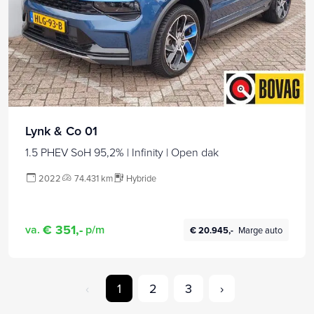
Lynk & Co 01
1.5 PHEV SoH 95,2% | Infinity | Open dak
2022
74.431 km
Hybride
€ 351,-
va.
p/m
€ 20.945,-
Marge auto
‹
1
2
3
›