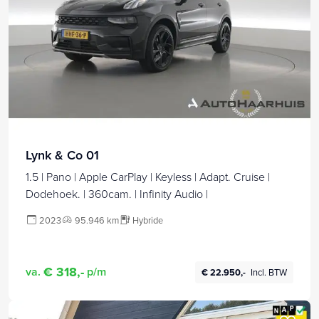
Lynk & Co 01
1.5 | Pano | Apple CarPlay | Keyless | Adapt. Cruise |
Dodehoek. | 360cam. | Infinity Audio |
2023
95.946 km
Hybride
€ 318,-
va.
p/m
€ 22.950,-
Incl. BTW