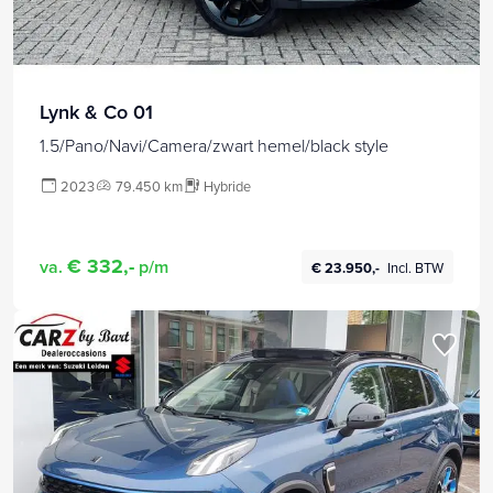
Lynk & Co 01
1.5/Pano/Navi/Camera/zwart hemel/black style
2023
79.450 km
Hybride
€ 332,-
va.
p/m
€ 23.950,-
Incl. BTW