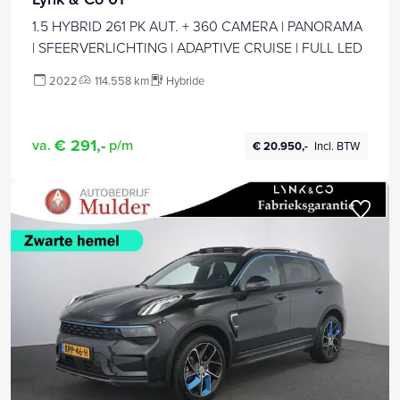
1.5 HYBRID 261 PK AUT. + 360 CAMERA | PANORAMA
| SFEERVERLICHTING | ADAPTIVE CRUISE | FULL LED
2022
114.558 km
Hybride
€ 291,-
va.
p/m
€ 20.950,-
Incl. BTW