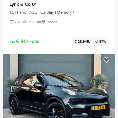
Lynk & Co 01
1.5 | Pano | ACC | Carplay | Memory |
2023
9.120 km
Hybride
€ 401,-
va.
p/m
€ 28.945,-
Incl. BTW