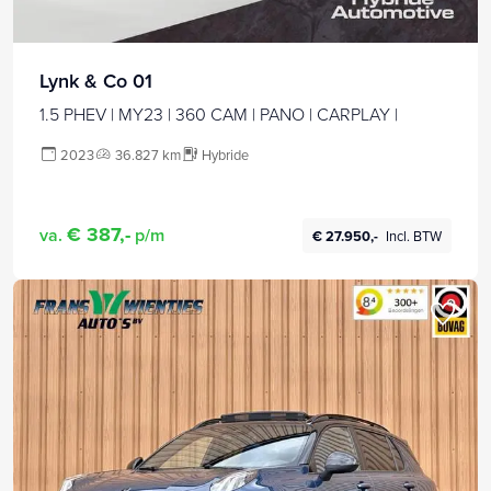
Lynk & Co 01
1.5 PHEV | MY23 | 360 CAM | PANO | CARPLAY |
2023
36.827 km
Hybride
€ 387,-
va.
p/m
€ 27.950,-
Incl. BTW