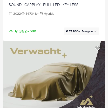
SOUND | CARPLAY | FULL-LED | KEY-LESS
2022
84.734 km
Hybride
€ 367,-
va.
p/m
€ 21.900,-
Marge auto