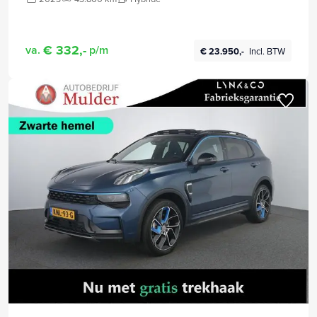
€ 332,-
va.
p/m
€ 23.950,-
Incl. BTW