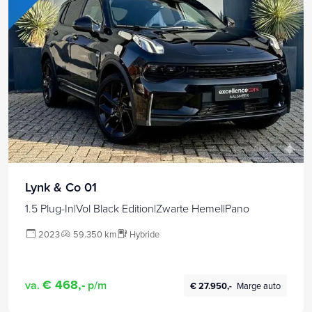
Lynk & Co 01
1.5 Plug-In|Vol Black Edition|Zwarte Hemel|Pano
2023
59.350 km
Hybride
€ 468,-
va.
p/m
€ 27.950,-
Marge auto