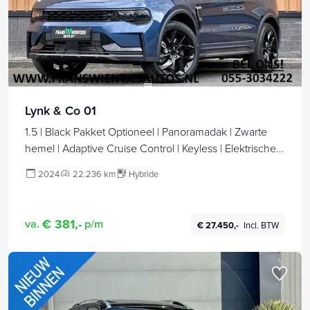
Lynk & Co 01
1.5 | Black Pakket Optioneel | Panoramadak | Zwarte
hemel | Adaptive Cruise Control | Keyless | Elektrische
Bestuurdersstoel + Geheugen | Parkeersensoren |
2024
22.236 km
Hybride
Apple Carplay |
€ 381,-
va.
p/m
€ 27.450,-
Incl. BTW