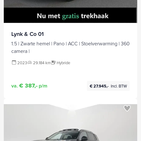
Lynk & Co 01
1.5 | Zwarte hemel | Pano | ACC | Stoelverwarming | 360
camera |
2023
29.184 km
Hybride
€ 387,-
va.
p/m
€ 27.945,-
Incl. BTW