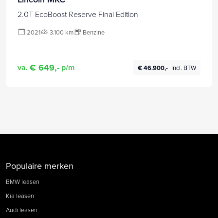
2.0T EcoBoost Reserve Final Edition
2021
3.100 km
Benzine
€ 649,-
va.
p/m
€ 46.900,-
Incl. BTW
Populaire merken
BMW leasen
Kia leasen
Audi leasen