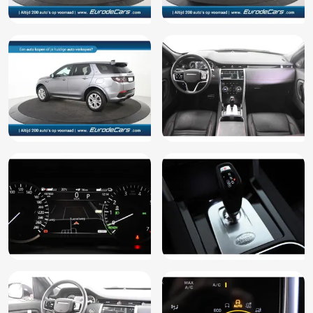
Elektrisch bedienbare achterklep
Elektrische ramen achter
Elektrische ramen voor
Elektrisch verstelbare bestuurdersstoel
Elektrisch verstelbare stoel(en) met geheugen
Elektronische remkrachtverdeling
Elektronisch Stabiliteits Programma
Grootlichtassistent
Hill hold functie
Hoofdsteunen achter
ISOFIX
Isofix bevestiging voor kinderzitjes
Keyless entry
Keyless start
LED achterlichten
LED dagrijverlichting