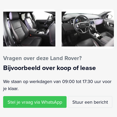
Achterbank in delen neerklapbaar
Achterbank verstelbaar
Achteropkomend verkeer waarschuwing
Afdaal assistent
Afdekhoes
Airbag(s) gordijn
Airbag(s) hoofd achter
Airbag(s) hoofd voor
Vragen over deze Land Rover?
Airbag(s) knie
Bijvoorbeeld over koop of lease
Airbag(s) side voor
Airbag(s) window
We staan op werkdagen van 09:00 tot 17:30 uur voor
Airbag bestuurder
je klaar.
Airbag passagier
Airco
Stel je vraag via WhatsApp
Stuur een bericht
Airco (automatisch)
Alarm klasse 1(startblokkering)