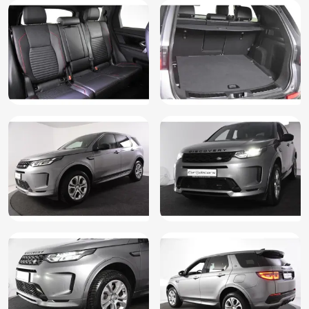
Parkeersensor achter
Parkeersensor voor
Regensensor
Roll Stability Control
Schakelpaddles
Skiluik
Sport Stand
Sportstuur
Start/stop systeem
Stuurbekrachtiging
Stuurbekrachtiging snelheidsafhankelijk
Stuurkolom elektrisch verstelbaar
Stuur leder en multifunctioneel
Stuur verstelbaar
Stuurwiel multifunctioneel
Verkeersbord detectie