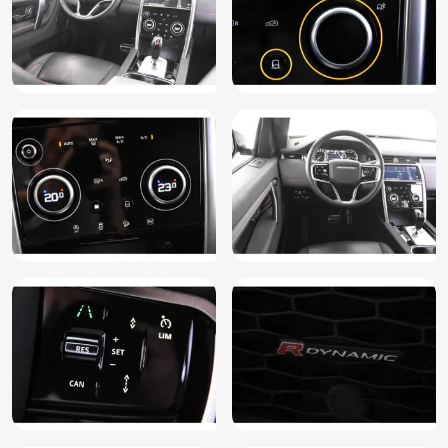
Lederen bekleding
Lederen stuurwiel
Lederen versnellingspook
LED koplampen
Lichtmetalen velgen
Luxe lederen bekleding
Matrix LED koplampen
Metaalkleur
MP3 aansluiting
Multimedia systeem
Navigatie
Navigatiesysteem
Navigatiesysteem full map
Niet in gerookt
Oplaadmogelijkheid
Parkeer assistent