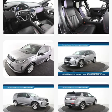
Boordcomputer
Buitenspiegel(s) automatisch dimmend
Buitenspiegels elektrisch inklapbaar
Buitenspiegels elektrisch verstelbaar
Buitenspiegels verwarmbaar
Carkit
Centrale deurvergrendeling
Centrale vergrendeling met afstandsbediening
Cruise control
Cruise control adaptief met Stop&Go
DAB
Dakspoiler
Derde remlicht
Dimlichten automatisch
Dodehoek detector
Electronic climate control