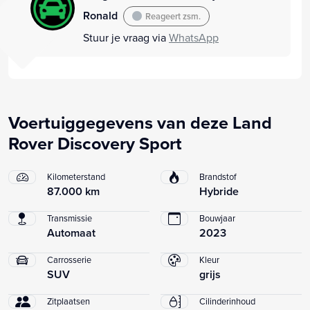
Ronald
Reageert zsm.
Stuur je vraag via
WhatsApp
Voertuiggegevens van deze Land
Rover Discovery Sport
Kilometerstand
Brandstof
87.000 km
Hybride
Transmissie
Bouwjaar
Automaat
2023
Carrosserie
Kleur
SUV
grijs
Zitplaatsen
Cilinderinhoud