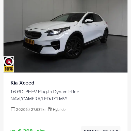
Kia Xceed
1.6 GDi PHEV Plug-In DynamicLine
NAVI/CAMERA/LED/17"LMV!
2020
27.631 km
Hybride
€ 298,-
va.
p/m