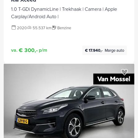
1.0 T-GDi DynamicLine | Trekhaak | Camera | Apple
Carplay/Android Auto |
2020
55.537 km
Benzine
€ 300,-
va.
p/m
€ 17.940,-
Marge auto