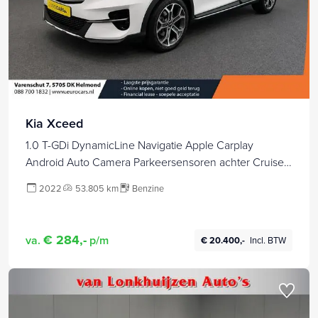
Kia Xceed
1.0 T-GDi DynamicLine Navigatie Apple Carplay
Android Auto Camera Parkeersensoren achter Cruise
Control Half leder Full Led Climate Control
2022
53.805 km
Benzine
Lichtmetalen velgen
€ 284,-
va.
p/m
€ 20.400,-
Incl. BTW