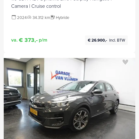
Camera | Cruise control
2024
34.312 km
Hybride
€ 373,-
va.
p/m
€ 26.900,-
Incl. BTW