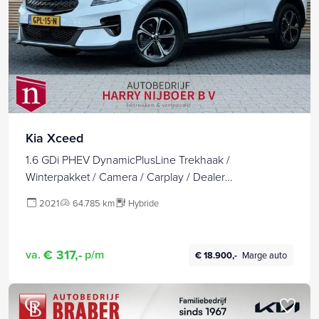
Kia Xceed
1.6 GDi PHEV DynamicPlusLine Trekhaak /
Winterpakket / Camera / Carplay / Dealer
onderhouden!
2021
64.785 km
Hybride
€ 317,-
va.
p/m
€ 18.900,-
Marge auto