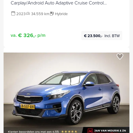
Carplay/Android Auto Adaptive Cruise Control
Parkeersensoren Camera Stoel-en
2023
34.559 km
Hybride
stuurwielverwarming Virtual Cockpit Full LED
€ 326,-
va.
p/m
€ 23.500,-
Incl. BTW