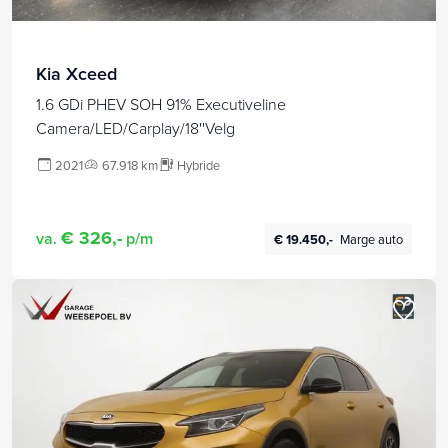
Kia Xceed
1.6 GDi PHEV SOH 91% Executiveline
Camera/LED/Carplay/18''Velg
2021
67.918 km
Hybride
€ 326,-
va.
p/m
€ 19.450,-
Marge auto