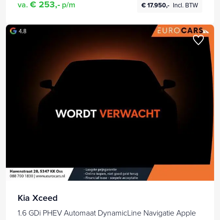
€ 253,-
va.
p/m
€ 17.950,-
Incl. BTW
Kia Xceed
1.6 GDi PHEV Automaat DynamicLine Navigatie Apple