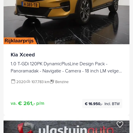
Kia Xceed
1.0 T-GDi 120PK DynamicPlusLine Design Pack -
Panoramadak - Navigatie - Camera - 18 inch LM velgen
- Stoelverwarming - 12 maanden garantie
2020
107.783 km
Benzine
€ 261,-
va.
p/m
€ 16.950,-
Incl. BTW