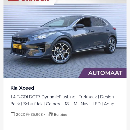
Kia Xceed
1.4 T-GDi DCT7 DynamicPlusLine | Trekhaak | Design
Pack | Schuifdak | Camera | 18" LM | Navi | LED | Adap.
Cruise | Clima | Automaat |
2020
35.968 km
Benzine