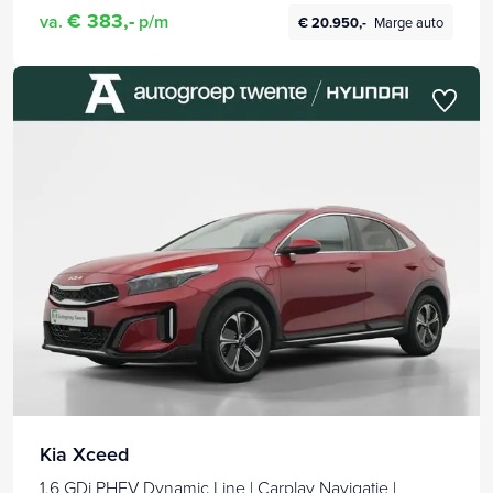
€ 383,-
va.
p/m
€ 20.950,-
Marge auto
Kia Xceed
1.6 GDi PHEV Dynamic Line | Carplay Navigatie |