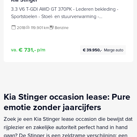
3.3 V6 T-GDI AWD GT 370PK - Lederen bekleding -
Sportstoelen - Stoel- en stuurverwarming -
Sportonderstel - 12 maanden garantie - Volledig dealer-
2018
119.901 km
Benzine
onderhouden
€ 731,-
va.
p/m
€ 39.950,-
Marge auto
Kia Stinger occasion lease: Pure
emotie zonder jaarcijfers
Zoek je een Kia Stinger lease occasion die bewijst dat
rijplezier en zakelijke autoriteit perfect hand in hand
gaan? De Stinger is een zeldzame verschijning: een