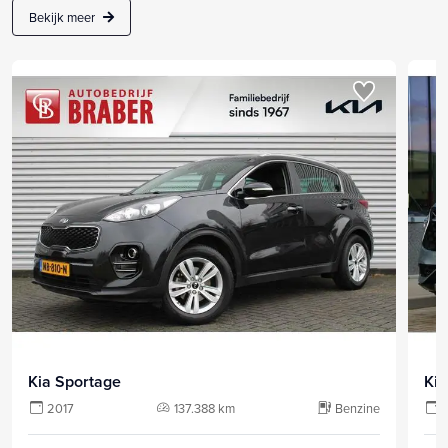
Bekijk meer
Kia Sportage
Kia
2017
137.388 km
Benzine