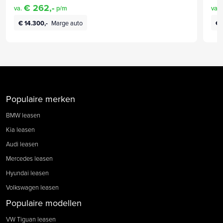
€ 262,-
va.
p/m
va.
€ 14.300,-
Marge auto
€ 
Populaire merken
BMW leasen
Kia leasen
Audi leasen
Mercedes leasen
Hyundai leasen
Volkswagen leasen
Populaire modellen
VW Tiguan leasen