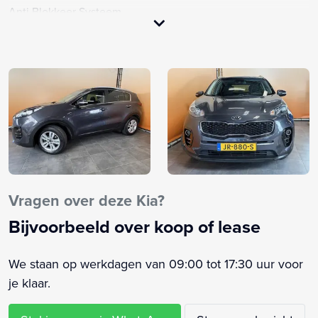
Anti Blokkeer Systeem
Anti doorSlip Regeling
Audioinstallatie met CD-speler
Binnenspiegel automatisch dimmend
Bluetooth
Buitenspiegels elektrisch verstelbaar
Buitenspiegels verwarmbaar
Centrale vergrendeling met afstandsbediening
Cruise control
DAB
Vragen over deze Kia?
Dakrails
Bijvoorbeeld over koop of lease
Dimlichten automatisch
Electronic climate control
We staan op werkdagen van 09:00 tot 17:30 uur voor
Elektrische ramen voor en achter
je klaar.
Elektronische remkrachtverdeling
Elektronisch Stabiliteits Programma