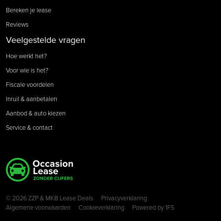
Bereken je lease
Reviews
Veelgestelde vragen
Hoe werkt het?
Voor wie is het?
Fiscale voordelen
Inruil & aanbetalen
Aanbod & auto kiezen
Service & contact
Copyright navigation
© 2026 ZZP & MKB Lease Deals
Privacyverklaring
Algemene voorwaarden
Cookieverklaring
Powered by
1FS