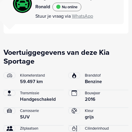
Ronald
Nu online
Stuur je vraag via
WhatsApp
Voertuiggegevens van deze Kia
Sportage
Kilometerstand
Brandstof
59.497 km
Benzine
Transmissie
Bouwjaar
Handgeschakeld
2016
Carrosserie
Kleur
SUV
grijs
Zitplaatsen
Cilinderinhoud