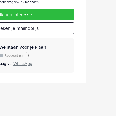
dbedrag obv. 72 maanden
Ik heb interesse
eken je maandprijs
We staan voor je klaar!
Reageert zsm.
raag via
WhatsApp