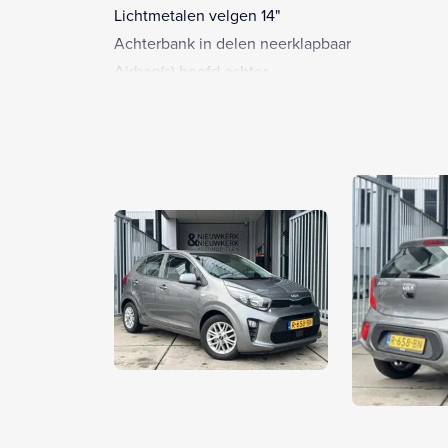
Lichtmetalen velgen 14"
Achterbank in delen neerklapbaar
Airbag(s) hoofd achter
Airbag(s) hoofd voor
Airbag(s) side voor
Airbag bestuurder
Airbag passagier