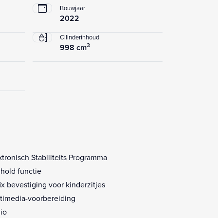
Bouwjaar
2022
Cilinderinhoud
3
998 cm
ktronisch Stabiliteits Programma
l hold functie
fix bevestiging voor kinderzitjes
timedia-voorbereiding
io