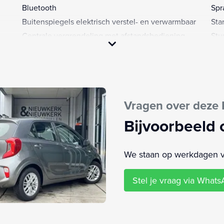
Bluetooth
Spr
Buitenspiegels elektrisch verstel- en verwarmbaar
Sta
Centrale vergrendeling met afstandsbediening
Stu
DAB
Stu
Dimlichten automatisch
Stu
Elektrische ramen achter
Stu
Elektrische ramen voor
Met
Vragen over deze 
Bijvoorbeeld 
We staan op werkdagen van
Stel je vraag via What