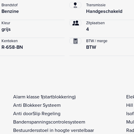
Brandstof
Transmissie
Benzine
Handgeschakeld
Kleur
Zitplaatsen
grijs
4
Kenteken
BTW / marge
R-658-BN
BTW
Alarm klasse 1(startblokkering)
Ele
Anti Blokkeer Systeem
Hil
Anti doorSlip Regeling
Iso
Bandenspanningscontrolesysteem
Mul
Bestuurdersstoel in hoogte verstelbaar
Rad