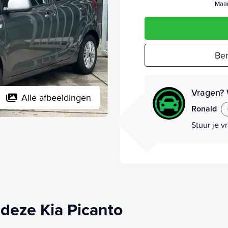
Maan
Ber
Vragen? 
Alle afbeeldingen
Ronald
Stuur je v
deze Kia Picanto