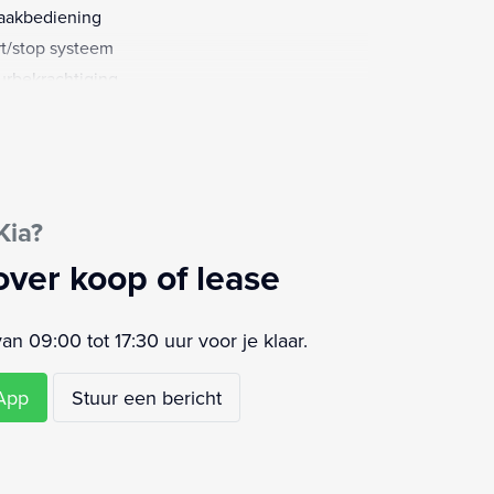
aakbediening
rt/stop systeem
urbekrachtiging
ur en versnellingspook (kunst)leder
ur multifunctioneel
ur verstelbaar
aalkleur
Kia?
over koop of lease
 09:00 tot 17:30 uur voor je klaar.
sApp
Stuur een bericht