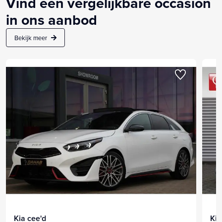
Vind een vergelijkbare occasion
in ons aanbod
Bekijk meer
Kia cee'd
Kia