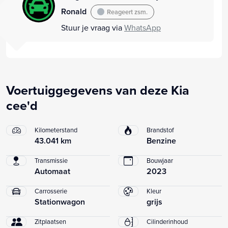
Ronald
Reageert zsm.
Stuur je vraag via
WhatsApp
Voertuiggegevens van deze Kia
cee'd
Kilometerstand
Brandstof
43.041 km
Benzine
Transmissie
Bouwjaar
Automaat
2023
Carrosserie
Kleur
Stationwagon
grijs
Zitplaatsen
Cilinderinhoud