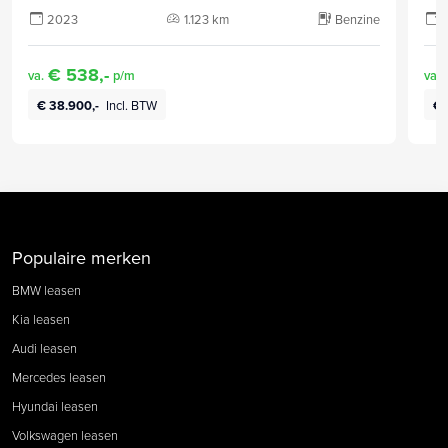
2023
1.123 km
Benzine
€ 538,-
va.
p/m
va.
€ 38.900,-
Incl. BTW
€ 
Populaire merken
BMW leasen
Kia leasen
Audi leasen
Mercedes leasen
Hyundai leasen
Volkswagen leasen