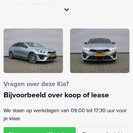
Apple Carplay/Android Auto
Armsteun voor
Autonomous Emergency Braking
Bandenspanningscontrolesysteem
Bestuurdersstoel in hoogte verstelbaar
Bots waarschuwing systeem
Buitenspiegels elektrisch inklapbaar
Buitenspiegels elektrisch verstelbaar
Buitenspiegels verwarmbaar
Chroom delen exterieur
Vragen over deze Kia?
Connected services
Bijvoorbeeld over koop of lease
Cruise control adaptief met Stop&Go en stuurhulp
Diffusor
We staan op werkdagen van 09:00 tot 17:30 uur voor
Dimlichten automatisch
je klaar.
Dodehoekdetectie met correctie
Draadloze telefoonlader