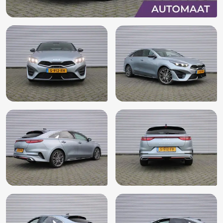
LED mistlampen
Lendesteunen (verstelbaar)
Multimedia-voorbereiding
Multimedia scherm middel
Parkeersensor achter
Passagiersstoel in hoogte verstelbaar
Radio
Rijstrooksensor met correctie
Schakelmogelijkheid aan stuurwiel
Side-skirts
Sportstoelen
Sportstuur
Spraakbediening
Start/stop systeem
Stuur verstelbaar
Stuurwiel multifunctioneel