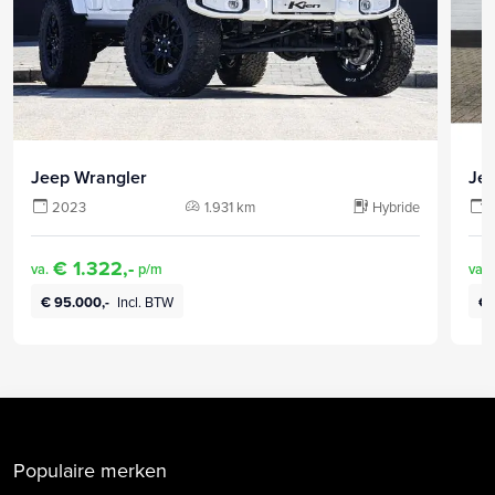
Jeep Wrangler
Je
2023
1.931 km
Hybride
€ 1.322,-
va.
p/m
va.
€ 95.000,-
Incl. BTW
€ 
Populaire merken