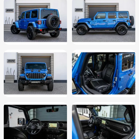
Multimedia scherm standaard
Navigatiesysteem full map
Open dak
Oplaadmogelijkheid
Parkeersensor voor en achter
Privacy glas
Side Bars
Stuurwiel multifunctioneel
Uitneembare dakpanelen
Zwarte hemelbekleding
22" Velgenset