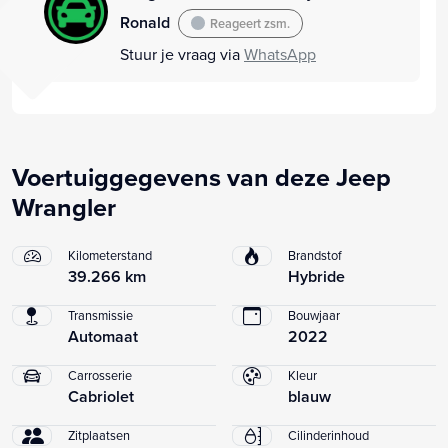
Ronald
Reageert zsm.
Stuur je vraag via
WhatsApp
Voertuiggegevens van deze Jeep
Wrangler
Kilometerstand
Brandstof
39.266 km
Hybride
Transmissie
Bouwjaar
Automaat
2022
Carrosserie
Kleur
Cabriolet
blauw
Zitplaatsen
Cilinderinhoud