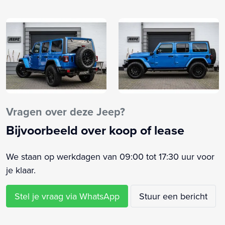
Apple CarPlay
Audio installatie premium
Bandenspanningscontrolesysteem
Bestuurdersstoel in hoogte verstelbaar
Binnenspiegel automatisch dimmend
Bluetooth
Bluetooth telefoonvoorbereiding
Buitenspiegels elektrisch verstel- en verwarmbaar
Vragen over deze Jeep?
Centrale vergrendeling met afstandsbediening
Bijvoorbeeld over koop of lease
Connected services
Cruise control
We staan op werkdagen van 09:00 tot 17:30 uur voor
Differentieel blokkering
je klaar.
Dimlichten automatisch
Elektronisch Stabiliteits Programma
Stel je vraag via WhatsApp
Stuur een bericht
Hardtop
Hill hold functie