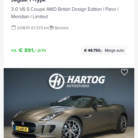
3.0 V6 S Coupé AWD British Design Edition l Pano l
Meridian l Limited
2018
67.373 km
Benzine
€ 891,-
va.
p/m
€ 48.750,-
Marge auto