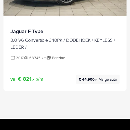
Jaguar F-Type
3.0 V6 Convertible 340PK / DODEHOEK / KEYLESS /
LEDER /
2017
68.745 km
Benzine
€ 821,-
va.
p/m
€ 44.900,-
Marge auto