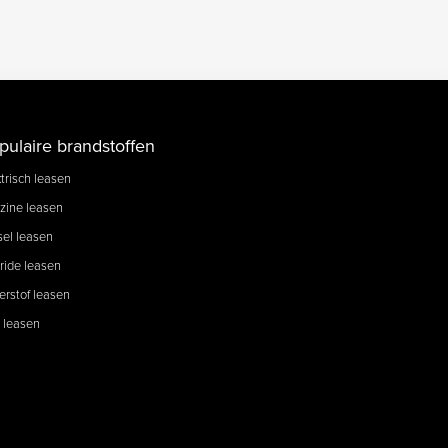
pulaire brandstoffen
trisch leasen
zine leasen
sel leasen
ride leasen
erstof leasen
 leasen