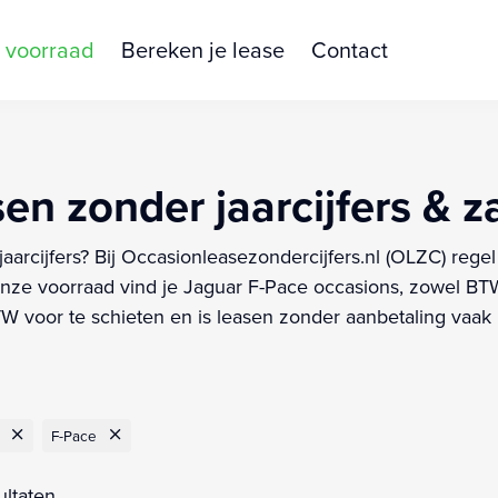
 voorraad
Bereken je lease
Contact
en zonder jaarcijfers & za
aarcijfers? Bij Occasionleasezondercijfers.nl (OLZC) rege
ze voorraad vind je Jaguar F-Pace occasions, zowel BTW-
 voor te schieten en is leasen zonder aanbetaling vaak m
F-Pace
ultaten