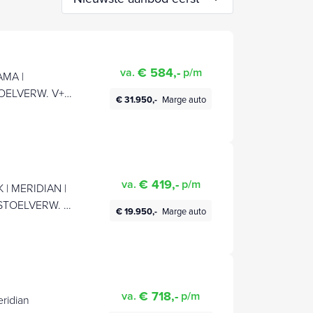
€ 584,-
va.
p/m
AMA |
TOELVERW. V+A
€ 31.950,-
Marge auto
€ 419,-
va.
p/m
 | MERIDIAN |
STOELVERW. |
€ 19.950,-
Marge auto
€ 718,-
va.
p/m
ridian