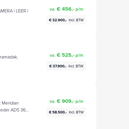
€ 456,-
va.
p/m
MERA | LEER |
€ 32.900,-
Incl. BTW
€ 525,-
va.
p/m
oramadak,
€ 37.900,-
Incl. BTW
€ 909,-
va.
p/m
 Meridian
Leder ADS 360
€ 58.500,-
Incl. BTW
n Elektrische