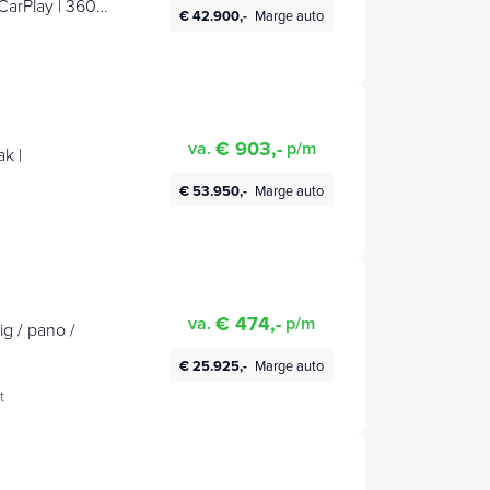
CarPlay | 360
€ 42.900,-
Marge auto
| Etc.. Org NL
€ 903,-
va.
p/m
k |
€ 53.950,-
Marge auto
€ 474,-
va.
p/m
ig / pano /
€ 25.925,-
Marge auto
t