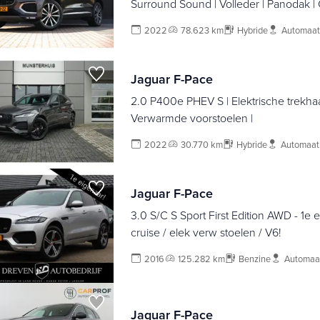
Surround Sound | Volleder | Panodak | 
Cam | Memory | Adap Cruise | 360Cam 
2022
78.623 km
Hybride
Automaat
Jaguar F-Pace
2.0 P400e PHEV S | Elektrische trekhaa
Verwarmde voorstoelen |
2022
30.770 km
Hybride
Automaat
Jaguar F-Pace
3.0 S/C S Sport First Edition AWD - 1e e
cruise / elek verw stoelen / V6!
2016
125.282 km
Benzine
Automaa
Jaguar F-Pace