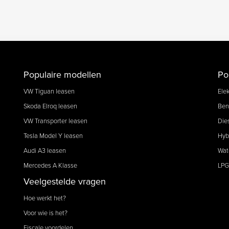
Populaire modellen
Po
VW Tiguan leasen
Elek
Skoda Elroq leasen
Ben
VW Transporter leasen
Die
Tesla Model Y leasen
Hyb
Audi A3 leasen
Wat
Mercedes A Klasse
LPG
Veelgestelde vragen
Hoe werkt het?
Voor wie is het?
Fiscale voordelen