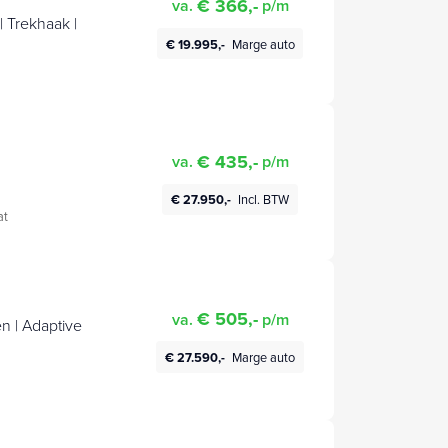
€ 366,-
va.
p/m
 Trekhaak |
€ 19.995,-
Marge auto
€ 435,-
va.
p/m
€ 27.950,-
Incl. BTW
at
€ 505,-
va.
p/m
n | Adaptive
€ 27.590,-
Marge auto