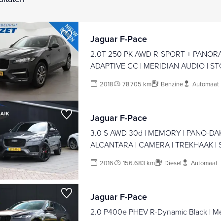
Jaguar F-Pace
2.0T 250 PK AWD R-SPORT + PANOR
ADAPTIVE CC | MERIDIAN AUDIO | S
| CAMERA
2018
78.705 km
Benzine
Automaat
Jaguar F-Pace
3.0 S AWD 30d | MEMORY | PANO-DAK
ALCANTARA | CAMERA | TREKHAAK | 
ADAPT. CRUISE | APPLE CARPLAY |
2016
156.683 km
Diesel
Automaat
Jaguar F-Pace
2.0 P400e PHEV R-Dynamic Black | Me