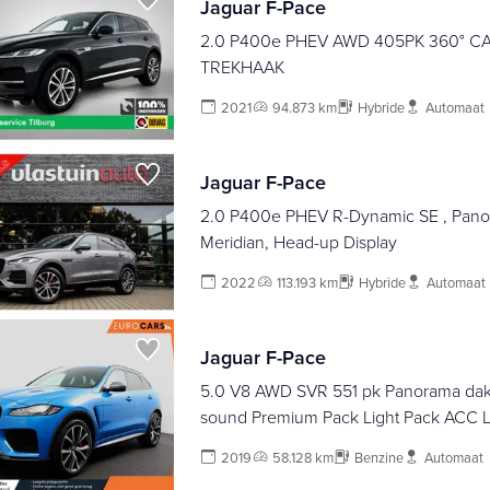
Jaguar F-Pace
2.0 P400e PHEV AWD 405PK 360° CA
TREKHAAK
2021
94.873 km
Hybride
Automaat
Jaguar F-Pace
2.0 P400e PHEV R-Dynamic SE , Pan
Meridian, Head-up Display
2022
113.193 km
Hybride
Automaat
Jaguar F-Pace
5.0 V8 AWD SVR 551 pk Panorama dak
sound Premium Pack Light Pack ACC 
Camera Cruise control Parkeersensore
2019
58.128 km
Benzine
Automaat
kofferklep