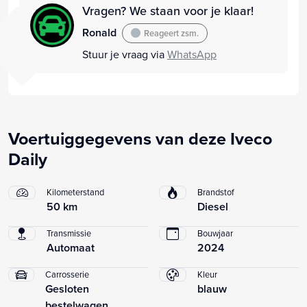
Vragen? We staan voor je klaar!
Ronald
Reageert zsm.
Stuur je vraag via
WhatsApp
Voertuiggegevens van deze Iveco
Daily
Kilometerstand
Brandstof
50 km
Diesel
Transmissie
Bouwjaar
Automaat
2024
Carrosserie
Kleur
Gesloten
blauw
bestelwagen