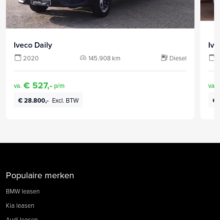
Iveco Daily
Ive
2020
145.908 km
Diesel
€ 527,-
va.
p/m
va.
€ 28.800,-
Excl. BTW
€ 
Populaire merken
BMW leasen
Kia leasen
Audi leasen