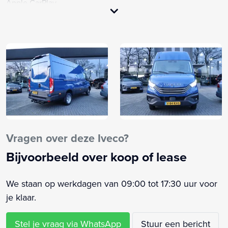
Apple CarPlay
Armsteun
Bestuurdersstoel in hoogte verstelbaar
Bestuurdersstoel verwarmd
Bluetooth
Buitenspiegels elektrisch verstel- en verwarmbaar
Centrale vergrendeling met afstandsbediening
Comfortstoel(en)
Cruisecontrol
Elektrische ramen voor
Vragen over deze Iveco?
Elektronische remkrachtverdeling
Bijvoorbeeld over koop of lease
Elektronisch Stabiliteits Programma
Fabrieksgarantie
We staan op werkdagen van 09:00 tot 17:30 uur voor
Getint warmtewerend glas
je klaar.
Gordelspanners
Grootlichtassistent
Stel je vraag via WhatsApp
Stuur een bericht