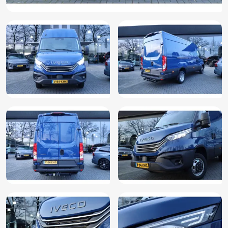
Verwarmde voorruit
Zijschuifdeur links
Zijschuifdeur rechts
Betonplex in laadruimte
Cruise control
Zijwandbekleding laadruimte
Navigatie
Passagiersstoel in hoogte verstelbaar
Stuurwiel multifunctioneel