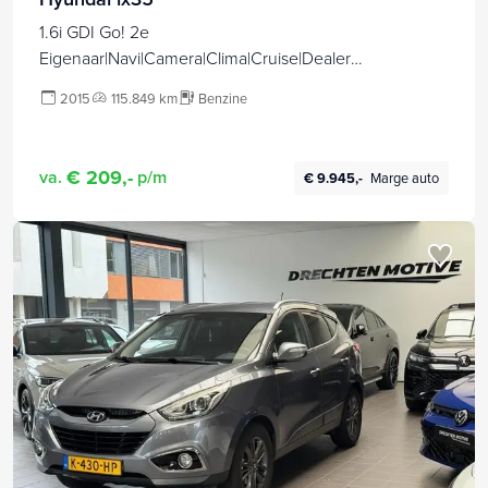
1.6i GDI Go! 2e
Eigenaar|Navi|Camera|Clima|Cruise|Dealer
Onderhouden|Elek Ramen|LM
2015
115.849 km
Benzine
Velgen|Stoelverwarming|PDC|N.A.P|APK tot 01-2027
€ 209,-
va.
p/m
€ 9.945,-
Marge auto