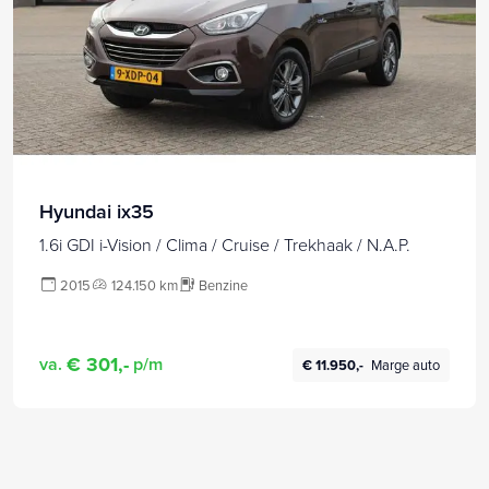
Hyundai ix35
1.6i GDI i-Vision / Clima / Cruise / Trekhaak / N.A.P.
2015
124.150 km
Benzine
€ 301,-
va.
p/m
€ 11.950,-
Marge auto