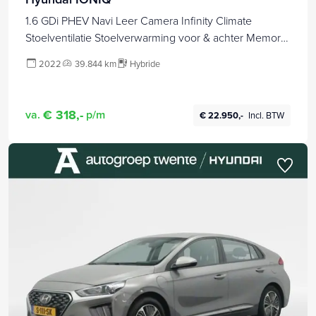
1.6 GDi PHEV Navi Leer Camera Infinity Climate
Stoelventilatie Stoelverwarming voor & achter Memory
seats Stuurverwarming PDC LM velgen BTW auto!
2022
39.844 km
Hybride
Parking Assistant
€ 318,-
va.
p/m
€ 22.950,-
Incl. BTW