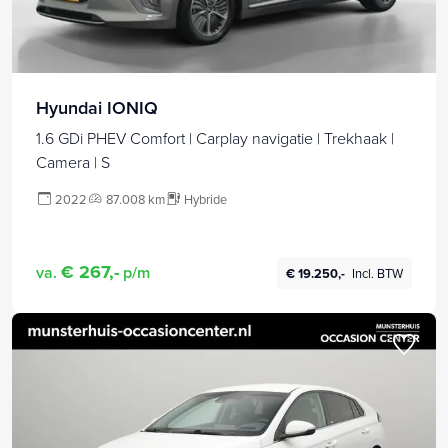
Hyundai IONIQ
1.6 GDi PHEV Comfort | Carplay navigatie | Trekhaak |
Camera | S
2022
87.008 km
Hybride
€ 267,-
va.
p/m
€ 19.250,-
Incl. BTW