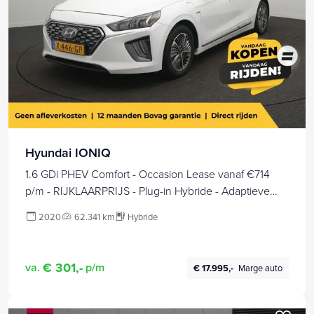
Hyundai IONIQ
1.6 GDi PHEV Comfort - Occasion Lease vanaf €714
p/m - RIJKLAARPRIJS - Plug-in Hybride - Adaptieve
Cruise Control - Achteruitrijcamera - Apple Carplay -
2020
62.341 km
Hybride
Android Auto - Stoel- en Stuurverwarming - Infinity
Premium Audio -
€ 301,-
va.
p/m
€ 17.995,-
Marge auto