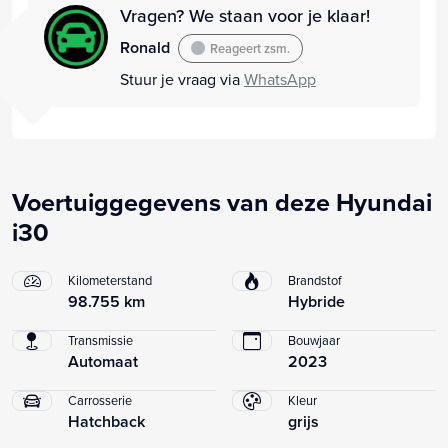
Vragen? We staan voor je klaar!
Ronald
Reageert zsm.
Stuur je vraag via
WhatsApp
Voertuiggegevens van deze Hyundai
i30
Kilometerstand
Brandstof
98.755 km
Hybride
Transmissie
Bouwjaar
Automaat
2023
Carrosserie
Kleur
Hatchback
grijs