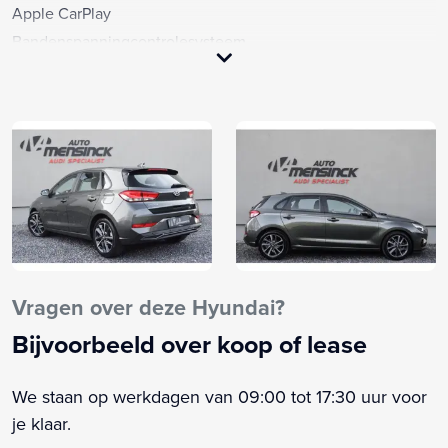
Apple CarPlay
Bandenspanningcontrolesysteem
Bekleding, Uitgevoerd in Stof
Bestuurdersinformatiesysteem inclusief kleurendisplay
Bluetooth Music Streaming
Climatronic, Op 2 zones
Cruise control
Daglichtschakelaar, Automatisch
Dagrijverlichting, LED
Draadloos Opladen
Dynamische richtingaanwijzers
Vragen over deze Hyundai?
Fabrieksgarantie
Bijvoorbeeld over koop of lease
Grootlichtassistent
Interieur LED Verlichtingspakket
We staan op werkdagen van 09:00 tot 17:30 uur voor
ISOFIX
je klaar.
Lichtmetalen velgen 16 inch