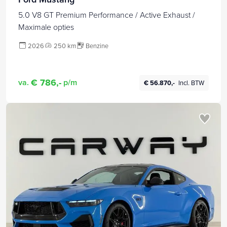
5.0 V8 GT Premium Performance / Active Exhaust /
Maximale opties
2026
250 km
Benzine
€ 786,-
va.
p/m
€ 56.870,-
Incl. BTW