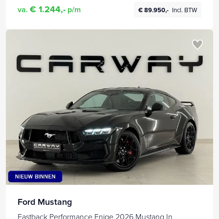
€ 1.244,-
va.
p/m
€ 89.950,-
Incl. BTW
Ford Mustang
Fastback Performance Enige 2026 Mustang In