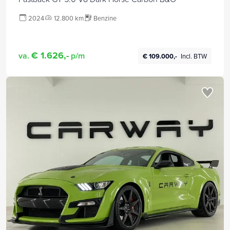
2024
12.800 km
Benzine
€ 1.626,-
va.
p/m
€ 109.000,-
Incl. BTW