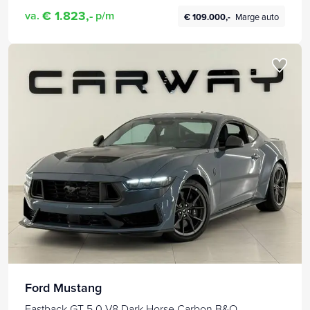
€ 1.823,-
va.
p/m
€ 109.000,-
Marge auto
Ford Mustang
Fastback GT 5.0 V8 Dark Horse Carbon B&O