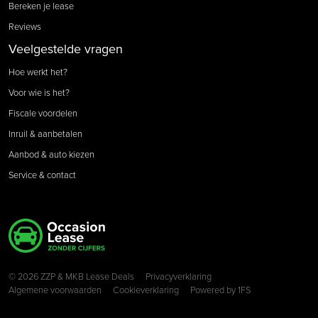
Bereken je lease
Reviews
Veelgestelde vragen
Hoe werkt het?
Voor wie is het?
Fiscale voordelen
Inruil & aanbetalen
Aanbod & auto kiezen
Service & contact
Copyright navigation
© 2026 ZZP & MKB Lease Deals
Privacyverklaring
Algemene voorwaarden
Cookieverklaring
Powered by
1FS