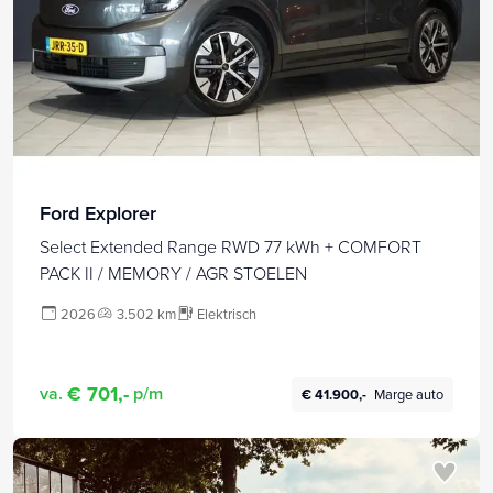
Ford Explorer
Select Extended Range RWD 77 kWh + COMFORT
PACK II / MEMORY / AGR STOELEN
2026
3.502 km
Elektrisch
€ 701,-
va.
p/m
€ 41.900,-
Marge auto