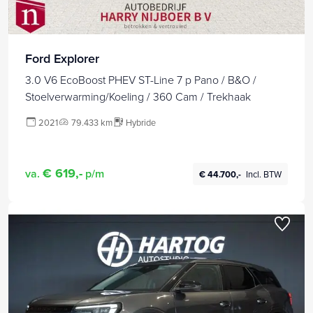
Ford Explorer
3.0 V6 EcoBoost PHEV ST-Line 7 p Pano / B&O /
Stoelverwarming/Koeling / 360 Cam / Trekhaak
2021
79.433 km
Hybride
€ 619,-
va.
p/m
€ 44.700,-
Incl. BTW