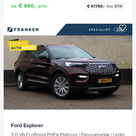
€ 660,-
va.
p/m
€ 47.750,-
Incl. BTW
Ford Explorer
3.0 V6 EcoBoost PHEV Platinum | Panoramadak | Leder