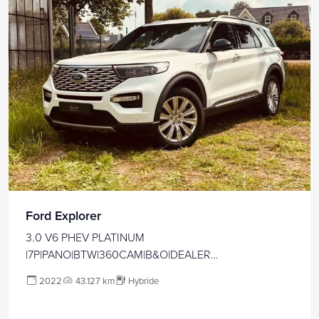
Ford Explorer
3.0 V6 PHEV PLATINUM
|7P|PANO|BTW|360CAM|B&O|DEALER
ONDERH|STOELVERW+KOEL|VIRTUAL| 17892 / 4203
2022
43.127 km
Hybride