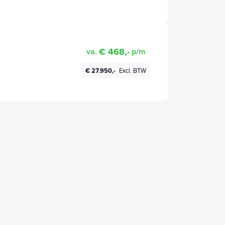
€ 468,-
va.
p/m
€ 27.950,-
Excl. BTW