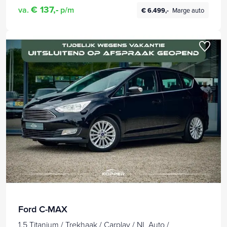
€ 137,-
va.
p/m
€ 6.499,-
Marge auto
Ford C-MAX
1.5 Titanium / Trekhaak / Carplay / NL Auto /