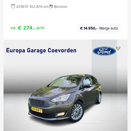
2018
102.876 km
Benzine
€ 274,-
va.
p/m
€ 14.950,-
Marge auto