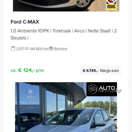
Ford C-MAX
1.0 Ambiente 101PK | Trekhaak | Airco | Nette Staat! | 2
Sleutels |
2017
144.800 km
Benzine
€ 124,-
va.
p/m
€ 6.745,-
Marge auto