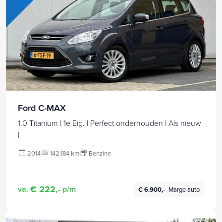
Ford C-MAX
1.0 Titanium l 1e Eig. l Perfect onderhouden l Als nieuw
l
2014
142.184 km
Benzine
€ 222,-
va.
p/m
€ 6.900,-
Marge auto