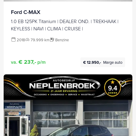
Ford C-MAX
1.0 EB 125PK Titanium | DEALER OND. | TREKHAAK |
KEYLESS | NAVI | CLIMA | CRUISE |
2018
79.999 km
Benzine
€ 237,-
va.
p/m
€ 12.950,-
Marge auto