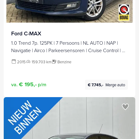
Ford C-MAX
1.0 Trend 7p. 125PK | 7 Persoons | NL AUTO | NAP |
Navigatie | Airco | Parkeersensoren | Cruise Control | 2
Sleutels |
2015
159.703 km
Benzine
€ 195,-
va.
p/m
€ 7.745,-
Marge auto