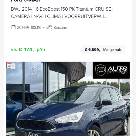
BWJ 2014 1.6 EcoBoost 150 PK Titanium CRUISE |
CAMERA | NAVI | CLIMA | VOORRUITVERW. |
STOELVERW. | LMV | PDC
2014
188.116 km
Benzine
€ 174,-
va.
p/m
€ 6.899,-
Marge auto