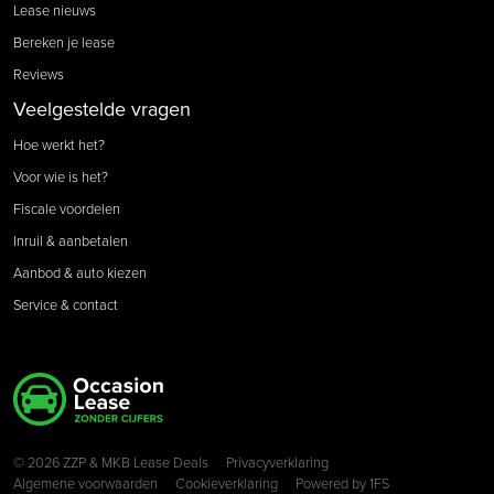
Lease nieuws
Bereken je lease
Reviews
Veelgestelde vragen
Hoe werkt het?
Voor wie is het?
Fiscale voordelen
Inruil & aanbetalen
Aanbod & auto kiezen
Service & contact
Copyright navigation
© 2026 ZZP & MKB Lease Deals
Privacyverklaring
Algemene voorwaarden
Cookieverklaring
Powered by
1FS