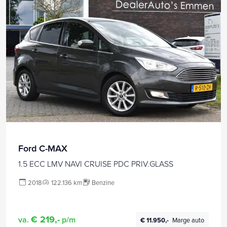
Ford C-MAX
1.5 ECC LMV NAVI CRUISE PDC PRIV.GLASS
2018
122.136 km
Benzine
€ 219,-
va.
p/m
€ 11.950,-
Marge auto