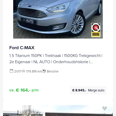
Ford C-MAX
1.5 Titanium 150PK | Trekhaak | 1500KG Trekgewicht |
2e Eigenaar | NL AUTO | Onderhoudshistorie |
Achteruitrijcamera | Navigatie | Parkeersensoren |
2017
179.819 km
Benzine
Cruise Control | Climate Control | Armsteun |
Voorruitverwarming | Lichtmetalen Velgen | 2 Sleutels |
€ 164,-
va.
p/m
€ 8.945,-
Marge auto