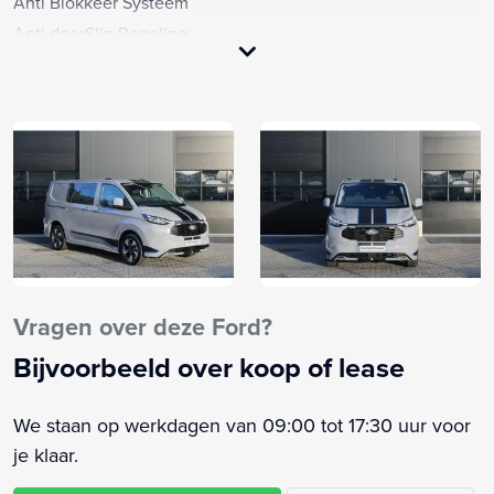
Anti Blokkeer Systeem
Anti doorSlip Regeling
Apple Carplay/Android Auto
Armsteun voor
Automatische snelheidsbegrenzing ISA
Autonome parkeerfunctie
Autonomous Emergency Braking
Bandenspanningscontrolesysteem
Bestuurdersstoel in hoogte verstelbaar
Bluetooth
Buitenspiegels elektrisch verstelbaar
Vragen over deze Ford?
Buitenspiegels verwarmbaar
Bijvoorbeeld over koop of lease
Centrale vergrendeling met afstandsbediening
Connected services
We staan op werkdagen van 09:00 tot 17:30 uur voor
Cruise control
je klaar.
Cruise control adaptief met Stop&Go