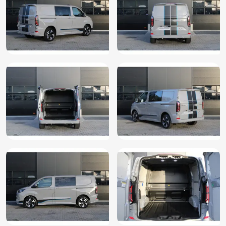
Uitparkeer waarschuwing
Uitstap waarschuwing
Uitstelbare zijruiten achter
Verkeersbord detectie
Verwarmde voorruit
Volledig digitaal instrumentenpaneel
WiFi
Zijschuifdeur rechts