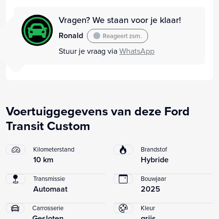
Vragen? We staan voor je klaar!
Ronald
Reageert zsm.
Stuur je vraag via
WhatsApp
Voertuiggegevens van deze Ford
Transit Custom
Kilometerstand
Brandstof
10 km
Hybride
Transmissie
Bouwjaar
Automaat
2025
Carrosserie
Kleur
Gesloten
grijs