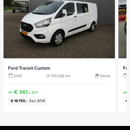
Ford Transit Custom
For
2019
105.582 km
Diesel
€ 361,-
va.
p/m
va.
€ 19.750,-
Excl. BTW
€ 