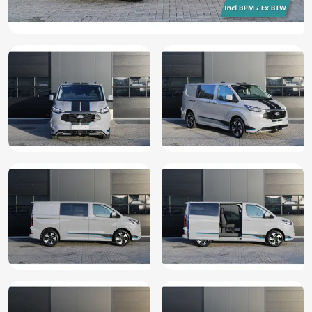
LED koplampen adaptief
Lendesteun(en) verstelbaar
Multimedia scherm standaard
Navigatiesysteem
Oplaadmogelijkheid
Parkeersensor achter
Parkeersensor voor
Radio
Regensensor
Rijstrooksensor met correctie
Rondomzicht camera
Sportief interieur
Sportstoelen
Stuur kunstleder
Stuur verwarmd
Tussenschot volledig