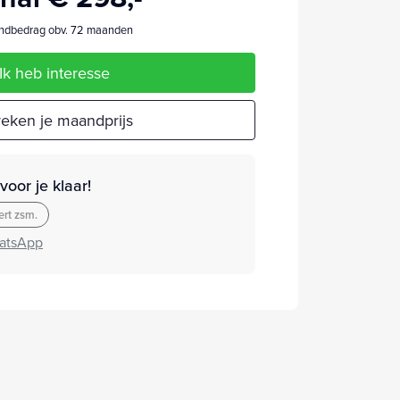
dbedrag obv. 72 maanden
Ik heb interesse
eken je maandprijs
oor je klaar!
rt zsm.
atsApp