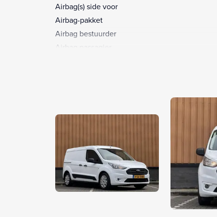
Airbag(s) side voor
Airbag-pakket
Airbag bestuurder
Airbag passagier
Airco
Alarm klasse 1(startblokkering)
Android Auto
Anti Blokkeer Systeem
Anti doorSlip Regeling
Apple CarPlay
Apple Carplay/Android Auto
Automatische verlichting
Bandenspanningscontrolesysteem
Bestuurdersstoel in hoogte verstelbaar