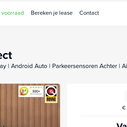
 voorraad
Bereken je lease
Contact
ect
ay | Android Auto | Parkeersensoren Achter | Ai
€ 
Va