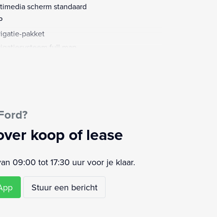
timedia scherm standaard
P
igatie-pakket
igatiesysteem full map
keer pakket
keersensor achter
io
aakbediening
Ford?
rt/stop systeem
ur multifunctioneel
over koop of lease
ur verstelbaar
hnology Pack
 09:00 tot 17:30 uur voor je klaar.
senschot volledig
schuifdeur rechts
sApp
Stuur een bericht