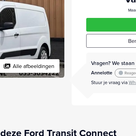
Maan
Ber
Vragen? We staan v
Alle afbeeldingen
Annelotte
Reagee
Stuur je vraag via
Wh
deze Ford Transit Connect