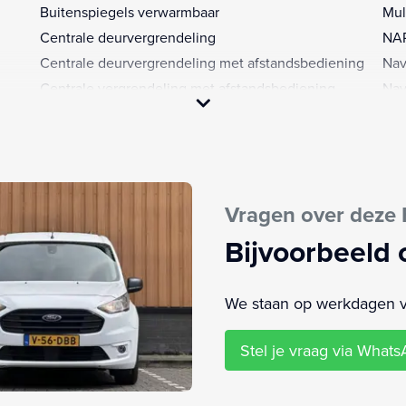
Buitenspiegels verwarmbaar
Mul
Centrale deurvergrendeling
NA
Centrale deurvergrendeling met afstandsbediening
Nav
Centrale vergrendeling met afstandsbediening
Nav
Connected services
Par
DAB
Par
Derde remlicht
Rad
Elektrische ramen voor
Spr
Vragen over deze 
Elektronische remkrachtverdeling
Sta
Elektronisch Stabiliteits Programma
Stu
Bijvoorbeeld 
Hill hold functie
Stu
Interieur Fris
Tec
We staan op werkdagen van
Kleur wit
Tus
Lendesteun(en) verstelbaar
Zij
Stel je vraag via What