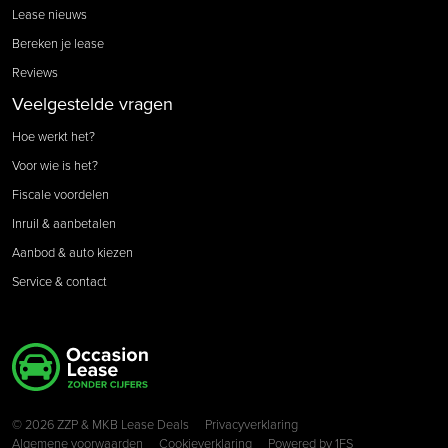
Lease nieuws
Bereken je lease
Reviews
Veelgestelde vragen
Hoe werkt het?
Voor wie is het?
Fiscale voordelen
Inruil & aanbetalen
Aanbod & auto kiezen
Service & contact
Copyright navigation
© 2026 ZZP & MKB Lease Deals
Privacyverklaring
Algemene voorwaarden
Cookieverklaring
Powered by
1FS