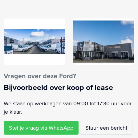
Bluetooth telefoonvoorbereiding
Boordcomputer
Brake Assist System
Buitenspiegels elektrisch verstelbaar
Buitenspiegels verwarmbaar
Bumpers in carrosseriekleur
Centrale deurvergrendeling met afstandsbediening
Comfort bestuurdersstoel (390)
Connected services
Vragen over deze Ford?
DAB ontvanger
Bijvoorbeeld over koop of lease
Elektrische ramen voor
Elektronische remkrachtverdeling
We staan op werkdagen van 09:00 tot 17:30 uur voor
Elektronisch Stabiliteits Programma
je klaar.
Hill hold functie
Lendesteunen (verstelbaar)
Stel je vraag via WhatsApp
Stuur een bericht
Metaalkleur