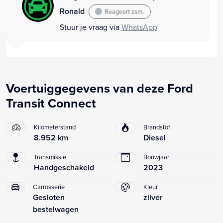
Ronald
Reageert zsm.
Stuur je vraag via
WhatsApp
Voertuiggegevens van deze Ford
Transit Connect
Kilometerstand
Brandstof
8.952 km
Diesel
Transmissie
Bouwjaar
Handgeschakeld
2023
Carrosserie
Kleur
Gesloten
zilver
bestelwagen