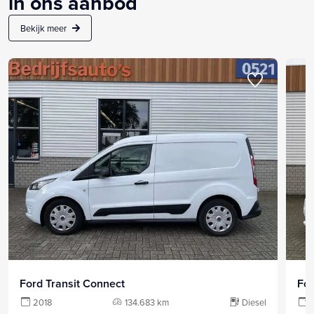
in ons aanbod
Bekijk meer
Ford Transit Connect
For
2018
134.683 km
Diesel