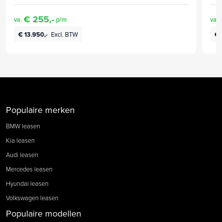
€ 255,-
va.
p/m
va.
€ 13.950,-
Excl. BTW
€ 
Populaire merken
BMW leasen
Kia leasen
Audi leasen
Mercedes leasen
Hyundai leasen
Volkswagen leasen
Populaire modellen