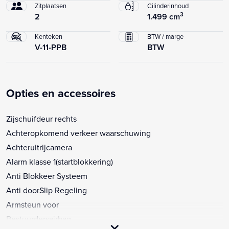
Zitplaatsen
Cilinderinhoud
3
2
1.499 cm
Kenteken
BTW / marge
V-11-PPB
BTW
Opties en accessoires
Zijschuifdeur rechts
Achteropkomend verkeer waarschuwing
Achteruitrijcamera
Alarm klasse 1(startblokkering)
Anti Blokkeer Systeem
Anti doorSlip Regeling
Armsteun voor
Bestuurdersairbag