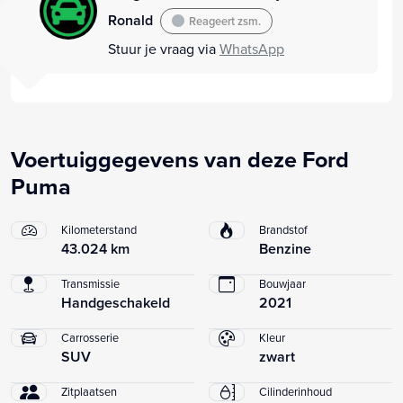
Ronald
Reageert zsm.
Stuur je vraag via
WhatsApp
Voertuiggegevens van deze Ford
Puma
Kilometerstand
Brandstof
43.024 km
Benzine
Transmissie
Bouwjaar
Handgeschakeld
2021
Carrosserie
Kleur
SUV
zwart
Zitplaatsen
Cilinderinhoud