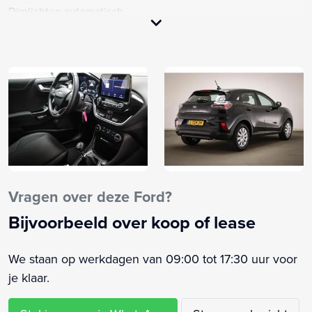
Dimlichten automatisch
LED koplampen
Rijstrooksensor met correctie
Stuurwiel multifunctioneel
Trekhaak afneembaar
Achterbank in delen neerklapbaar
Achterspoiler
Alarm klasse 1(startblokkering)
Anti Blokkeer Systeem
Anti doorSlip Regeling
Vragen over deze Ford?
Bandenspanningscontrolesysteem
Bijvoorbeeld over koop of lease
Bestuurdersairbag
Bestuurdersstoel in hoogte verstelbaar
We staan op werkdagen van 09:00 tot 17:30 uur voor
Bluetooth telefoonvoorbereiding
je klaar.
Boordcomputer
Bots herkenning en activatie