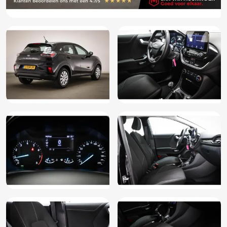
Mistlampen voor
Mistlampen voor adaptief
Multimedia-voorbereiding
Onderhoudsboekje (digitaal)
Passagiersairbag
Radio
Spraakbediening
Start/stop systeem
Stuurbekrachtiging snelheidsafhankelijk
Verkeersbord detectie
Vervolgbotsing preventie
WiFi voorbereiding
Zij airbag(s) voor
Tenaamstelling van het voertuig