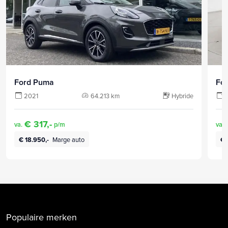
Ford Puma
Fo
2021
64.213 km
Hybride
€ 317,-
va.
p/m
va.
€ 18.950,-
Marge auto
€ 
Populaire merken