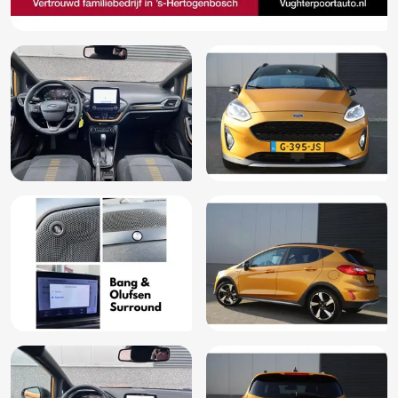
Mistlampen voor adaptief
Multimedia-voorbereiding
Passagiersstoel in hoogte verstelbaar
Regensensor
Rijstrooksensor met correctie
Sportstoelen
Spraakbediening
Start/stop systeem
Stuurbekrachtiging
Stuur leder
Stuur multifunctioneel
Stuur verstelbaar
Verkeersbord detectie
Vermoeidheids herkenning
Achteruitrijcamera
Android Auto