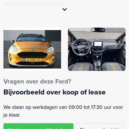
Alarm klasse 1(startblokkering)
Anti Blokkeer Systeem
Anti doorSlip Regeling
Apple Carplay/Android Auto
Audio installatie premium
Autonomous Emergency Braking
Bandenspanningscontrolesysteem
Bestuurdersstoel in hoogte verstelbaar
Binnenspiegel automatisch dimmend
Bluetooth
Vragen over deze Ford?
Boordcomputer
Bijvoorbeeld over koop of lease
Bots waarschuwing systeem
Brake Assist System
We staan op werkdagen van 09:00 tot 17:30 uur voor
Buitenspiegels elektrisch verstelbaar
je klaar.
Buitenspiegels in carrosseriekleur
Buitenspiegels verwarmbaar