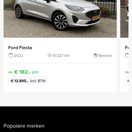
Ford Fiesta
For
2022
61.327 km
Benzine
€ 182,-
va.
p/m
va.
€ 12.895,-
Incl. BTW
€ 
Populaire merken