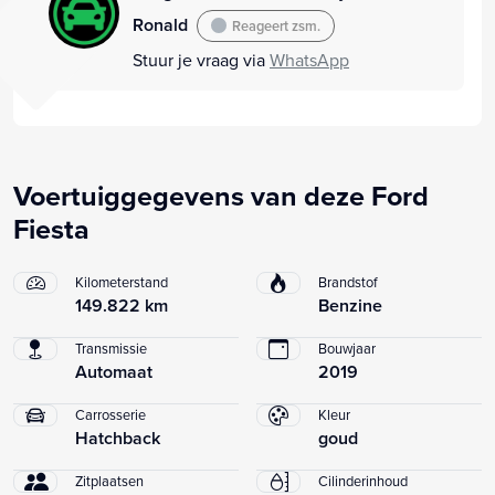
Ronald
Reageert zsm.
Stuur je vraag via
WhatsApp
Voertuiggegevens van deze Ford
Fiesta
Kilometerstand
Brandstof
149.822 km
Benzine
Transmissie
Bouwjaar
Automaat
2019
Carrosserie
Kleur
Hatchback
goud
Zitplaatsen
Cilinderinhoud