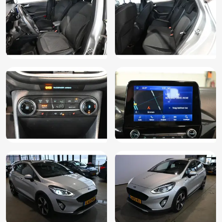
Elektrische ramen achter
Elektrische ramen voor
Elektrisch inklapbare buitenspiegels incl.
omgevingsverlichting (BSHCF)
Elektrisch inklapbare en verwarmbare buitenspiegels met
geintegreerde richtingaanwijzers (BSHDY)
Elektrisch verstel- en verwarmbare buitenspiegels met
geintegreerde knipperlichten (BSHDJ)
Elektrisch verwarmbare buitenspiegels met geintegreerde
richtingaanwijzers (BSHDJ)
Elektronische remkrachtverdeling
Elektronisch Stabiliteits Programma
Ford Keyless Entry & Start (CBGAL)
FordPass Connect modem met E-Call - incl. Remote start
i.c.m. automaat (IEPAM)
Grootlichtassistent