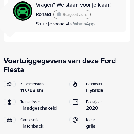
Vragen? We staan voor je klaar!
Ronald
Reageert zsm.
Stuur je vraag via
WhatsApp
Voertuiggegevens van deze Ford
Fiesta
Kilometerstand
Brandstof
117.798 km
Hybride
Transmissie
Bouwjaar
Handgeschakeld
2020
Carrosserie
Kleur
Hatchback
grijs