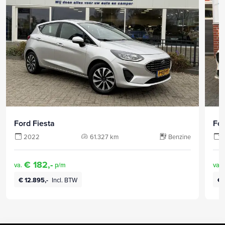
Ford Fiesta
For
2022
61.327 km
Benzine
€ 182,-
va.
p/m
va.
€ 12.895,-
Incl. BTW
€ 