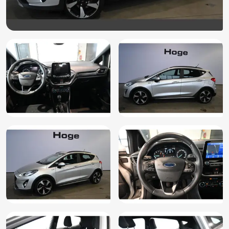
Brake Assist System
Buitenspiegels elektrisch inklapbaar
Buitenspiegels elektrisch verstelbaar
Buitenspiegels in carrosseriekleur
Buitenspiegels met verlichting
Buitenspiegels verwarmbaar
Bumpers in carrosseriekleur
Centrale deurvergrendeling met afstandsbediening
Cruise control
Dakrails
Dakrails zwart (BLYAZ)
Dimlichten automatisch
Draadloos laden mobiele telefoon (IEXAB)
EasyFold 60:40 achterbankleuning (BWCAK)
Elektrisch bedienbare portierramen voor incl. one-touch
up/down functie (B2KAE)