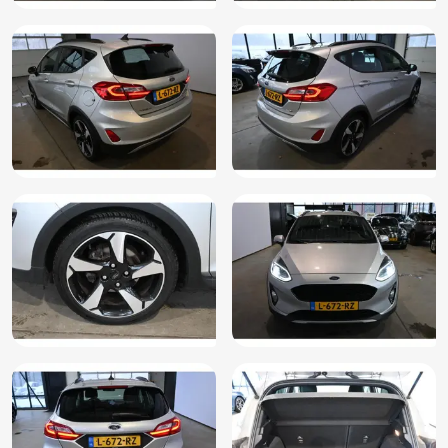
Grootlicht assistent (JEDAF)
Hill hold functie
Hill Start Assist (A54AB)
In hoogte verstelbare bestuurdersstoel inclusief
lendensteunverstelling (BYPAL)
In hoogte verstelbare passagiersstoel (BYQAD)
Keyless entry
Keyless Entry met Motion Sensor en FordPower startbutton
(CBGAL)
Keyless start
LED achterlichten (JDAAQ)
LED dimlicht en geintegreerde LED dagrijverlichting met
lichte koplampbehuizing (JBBBT)
Lendesteun(en) verstelbaar
Lendesteunverstelling voor bestuurder en passagier
(AGRAC)
Metaalkleur