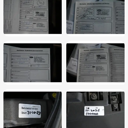
telefoon en boardcomputer (GTABT)
Verkeersbord detectie
Verkeersbordherkenning, Driver Alert (AB4AM)
Vermoeidheids herkenning
WiFi