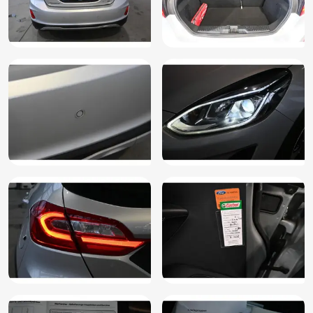
Mistlampen voor adaptief
Mistlampen voor met statische bochtverlichting (JBKAB)
Navigatiesysteem full map
Parkeersensor achter
Parkeersensoren achter (HNKAB)
Passagiersstoel in hoogte verstelbaar
Radio met 6 luidsprekers, DAB+ en 2-USB aansluitingen
(ICFBW)
Regensensor
Regensensor (CFFAE)
Rijstrooksensor met correctie
Sportstoelen
Start/stop systeem
Stuurbekrachtiging
Stuur verstelbaar
Stuurwiel 3-spaaks met (spraak-)bediening van o.a. audio,