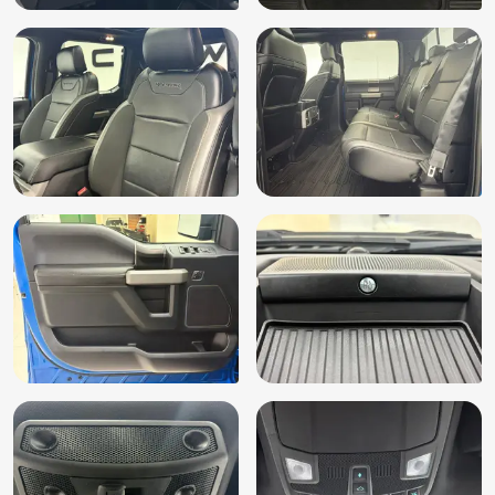
Lederen bekleding
Lederen stuurwiel
LED koplampen
LED koplampen adaptief
Lendesteun(en) verstelbaar
Lichtmetalen velgen
Lpg installatie
Mistlampen voor
MP3 aansluiting
Multimedia systeem
Navigatie
Navigatiesysteem
Open dak
Panoramadak
Parkeer assistent
Parkeersensor achter