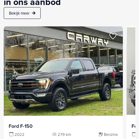
in ons aanbod
Bekijk meer
Ford F-150
For
2022
279 km
Benzine