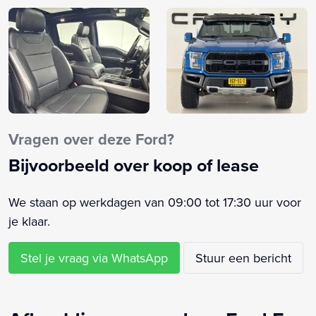
Airco (automatisch)
Airco met elektronische regeling
Alarm klasse 1(startblokkering)
Alarmsysteem
Android Auto
Anti Blokkeer Systeem
Anti doorSlip Regeling
Vragen over deze Ford?
Apple CarPlay
Bijvoorbeeld over koop of lease
Armsteun
Armsteun achter
We staan op werkdagen van 09:00 tot 17:30 uur voor
Armsteun voor
je klaar.
Audio installatie
Bandenspanningscontrolesysteem
Stel je vraag via WhatsApp
Stuur een bericht
Binnenspiegel automatisch dimmend
Bluetooth telefoonvoorbereiding
Boordcomputer