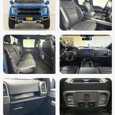
Elektrische ramen voor
Elektrisch verstelb. bestuurdersstoel met geheugen
Elektrisch verstelbare bestuurdersstoel
Elektrisch verstelbare stoel(en) met geheugen
Elektrisch verstelbare voorstoel(en)
Elektronische remkrachtverdeling
Elektronisch Stabiliteits Programma
Extra getint glas achter
Getint glas
Hill hold functie
Hoofdsteunen achter
Isofix bevestiging voor kinderzitjes
Keyless entry
Keyless start
LED achterlichten
LED dagrijverlichting