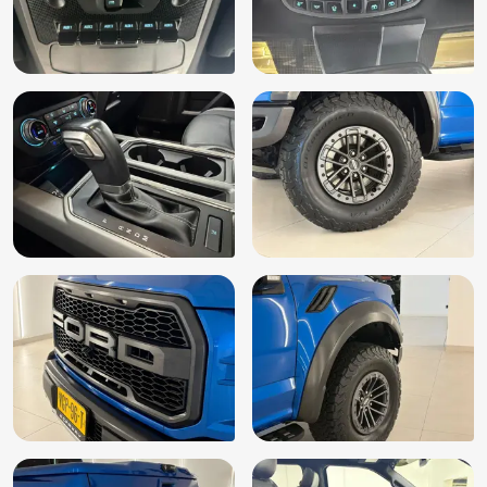
Passagiersstoel in hoogte verstelbaar
Radio CD speler
Radiovoorbereiding
Schuif-/kanteldak
Smartphone integratie
Sperdifferentieel
Sport uitlaat
Spraakbediening
Start/stop systeem
Stuurbekrachtiging
Stuurbekrachtiging snelheidsafhankelijk
Stuur leder
Stuur multifunctioneel
Stuur verstelbaar
Stuurwiel multifunctioneel
Stuurwiel verwarmd