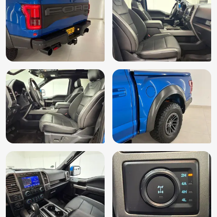
Subwoofer
Treeplanken
Trekhaak
Uitlaat sierstuk
Voorstoelen in hoogte verstelbaar
Xenon verlichting
Zonnedak