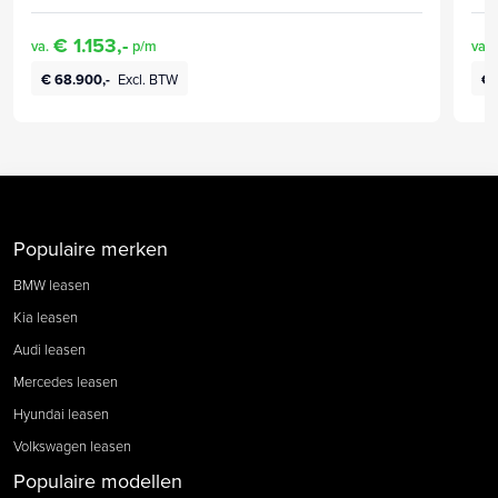
€ 1.153,-
va.
p/m
va.
€ 68.900,-
Excl. BTW
€ 
Populaire merken
BMW leasen
Kia leasen
Audi leasen
Mercedes leasen
Hyundai leasen
Volkswagen leasen
Populaire modellen