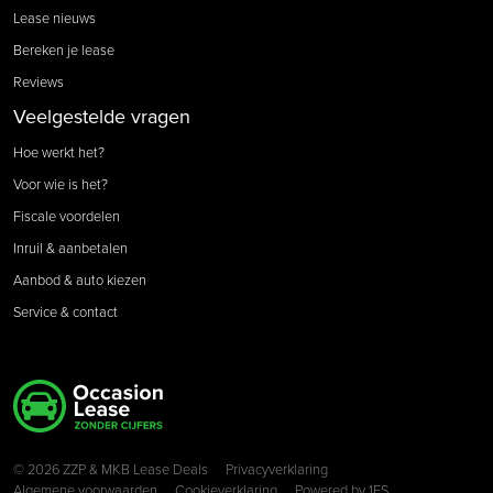
Lease nieuws
Bereken je lease
Reviews
Veelgestelde vragen
Hoe werkt het?
Voor wie is het?
Fiscale voordelen
Inruil & aanbetalen
Aanbod & auto kiezen
Service & contact
Copyright navigation
© 2026 ZZP & MKB Lease Deals
Privacyverklaring
Algemene voorwaarden
Cookieverklaring
Powered by
1FS