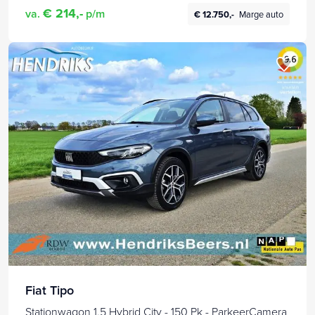
€ 214,-
va.
p/m
€ 12.750,-
Marge auto
Fiat Tipo
Stationwagon 1.5 Hybrid City - 150 Pk - ParkeerCamera