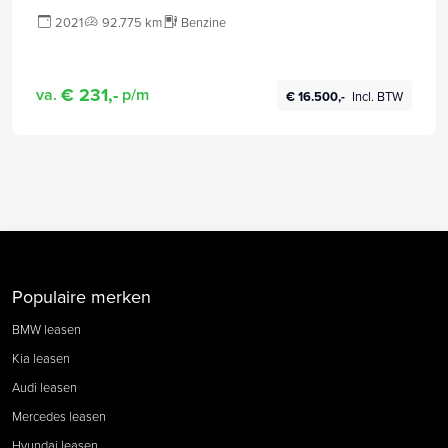
2021
92.775 km
Benzine
€ 231,-
va.
p/m
€ 16.500,-
Incl. BTW
Populaire merken
BMW leasen
Kia leasen
Audi leasen
Mercedes leasen
Hyundai leasen