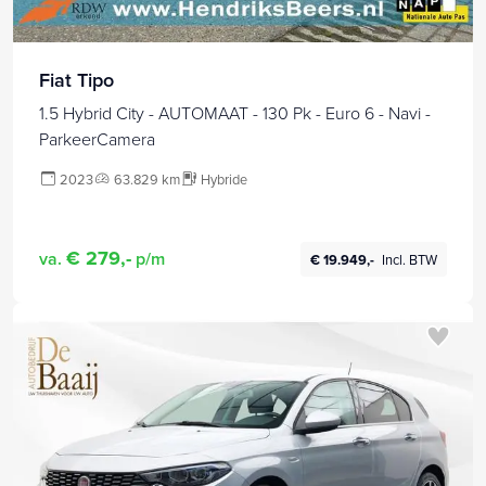
Fiat Tipo
1.5 Hybrid City - AUTOMAAT - 130 Pk - Euro 6 - Navi -
ParkeerCamera
2023
63.829 km
Hybride
€ 279,-
va.
p/m
€ 19.949,-
Incl. BTW