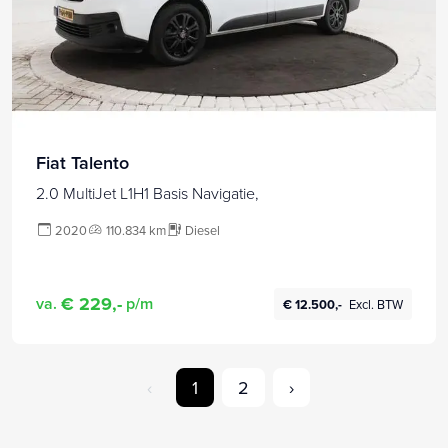
Fiat Talento
2.0 MultiJet L1H1 Basis Navigatie,
2020
110.834 km
Diesel
€ 229,-
va.
p/m
€ 12.500,-
Excl. BTW
‹
1
2
›