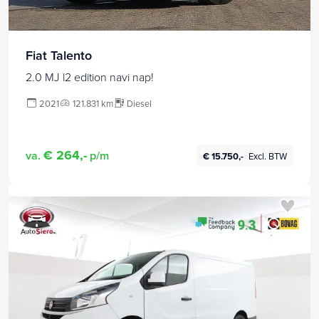
Fiat Talento
2.0 MJ l2 edition navi nap!
2021
121.831 km
Diesel
€ 264,-
va.
p/m
€ 15.750,-
Excl. BTW