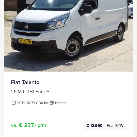
Fiat Talento
1.6 MJ L1H1 Euro 6
2019
77.004 km
Diesel
€ 237,-
va.
p/m
€ 12.950,-
Excl. BTW