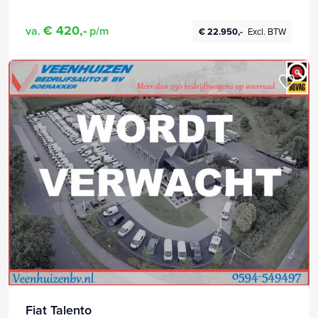
€ 420,-
va.
p/m
€ 22.950,-
Excl. BTW
Fiat Talento