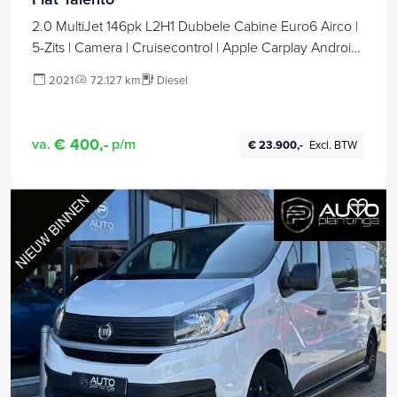
2.0 MultiJet 146pk L2H1 Dubbele Cabine Euro6 Airco |
5-Zits | Camera | Cruisecontrol | Apple Carplay Android
Auto, Leder, Parkeersensoren, Sidebars, Trekhaak
2021
72.127 km
Diesel
€ 400,-
va.
p/m
€ 23.900,-
Excl. BTW