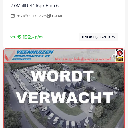
2.0MultiJet 146pk Euro 6!
2021
151.752 km
Diesel
€ 192,-
va.
p/m
€ 11.450,-
Excl. BTW