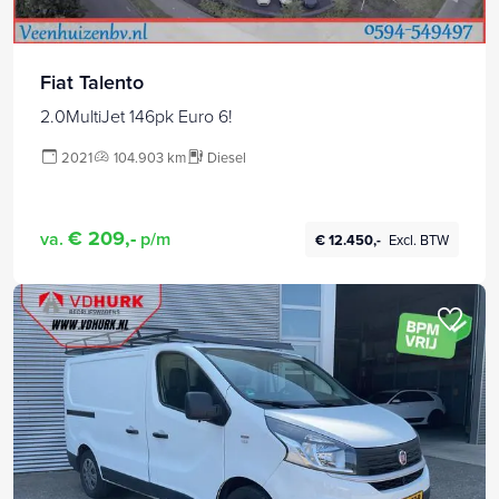
Fiat Talento
2.0MultiJet 146pk Euro 6!
2021
104.903 km
Diesel
€ 209,-
va.
p/m
€ 12.450,-
Excl. BTW