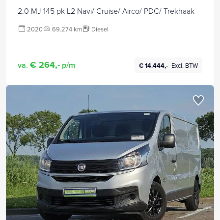
2.0 MJ 145 pk L2 Navi/ Cruise/ Airco/ PDC/ Trekhaak
2020
69.274 km
Diesel
€ 264,-
va.
p/m
€ 14.444,-
Excl. BTW