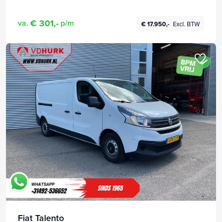
€ 301,-
va.
p/m
€ 17.950,-
Excl. BTW
Fiat Talento