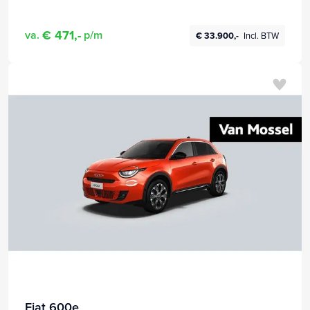
€ 471,-
va.
p/m
€ 33.900,-
Incl. BTW
Fiat 600e