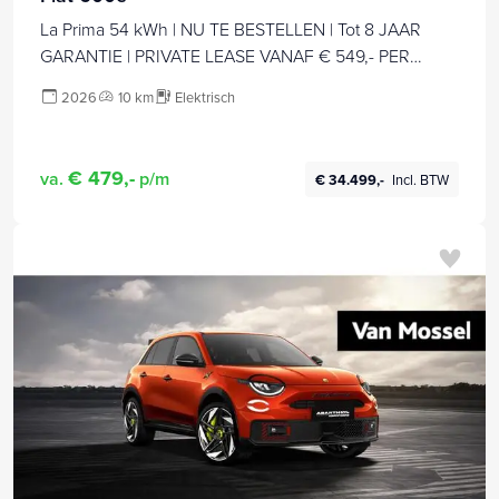
La Prima 54 kWh | NU TE BESTELLEN | Tot 8 JAAR
GARANTIE | PRIVATE LEASE VANAF € 549,- PER
MAAND | VAN € 33.999,- VOOR € 32.510,-
2026
10 km
Elektrisch
€ 479,-
va.
p/m
€ 34.499,-
Incl. BTW