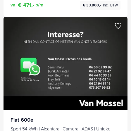
€ 471,-
va.
p/m
€ 33.900,-
Incl. BTW
Fiat 600e
Sport 54 kWh | Alcantara | Camera | ADAS | Unieke