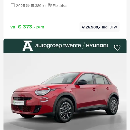
2025
15.389 km
Elektrisch
€ 373,-
va.
p/m
€ 26.900,-
Incl. BTW